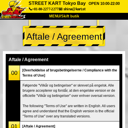
STREET KART Tokyo Bay
OPEN 10:00-22:00
📞+81-80-2277-2277
📧
shina@kart.st
MENU/Skift butik
TOP
Aftale / Agreement
Om
Specifikationer
Pris
Adgang
Stemme
FAQ
Virksomhed
Booking
Aftale / Agreement
Skift butik
[Overholdelse af brugsbetingelserne / Compliance with the
00
Terms of Use]
Tokyo Shinagawa
Tokyo Akihabara#1
Følgende "Vilkår og betingelser" er skrevet på engelsk. Alle
Tokyo Akihabara#2
Tokyo Shibuya
brugere accepterer og forstår, at den engelske version er de
Tokyo Shibuya Annex
Tokyo Bay
officielle "Vilkår og betingelser" over enhver oversat version.
Tokyo Asakusa
Osaka
The following "Terms of Use" are written in English. All users
agree and understand that the English version is the official
Okinawa
"Terms of Use" over any translated versions.
01
[Aftale / Agreement]