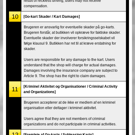
result of reckless driving, users may not receive
compensation.
10
[Go-kart Skader / Kart Damages]
Brugeren er ansvarlig for eventuelle skader på go-karts.
Brugeren forstår, at butikken vil opkræve for faktiske skader.
Eventuelle skader der involverer forsikringsselskabet vil
følge klausul 9. Butikken har ret til at kræve erstatning for
skader.
Users are responsible for any damage to the kart. Users
understand that the shop will charge for actual damages.
Damages involving the insurance company are subject to
Article 9. The shop has the right to claim damages.
[Kriminel Aktivitet og Organisationer / Criminal Activity
11
and Organizations]
Brugeren accepterer at de ikke er medlem af en kriminel
organisation eller deltager i kriminel aktivitet.
Users agree that they are not members of criminal
organizations and do not participate in criminal activities.
12
[Fremleje af Go-karts / Subleasing Karts]