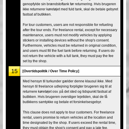
genopfylde sin brændstoftank før returnering. Hvis brugeren
ikke returnerer køretøjet med fuld tank, skal de betale gebyret
fastsat af butikken.
For tour customers, users are not responsible for refueling
after the tour ends. For freelance rental, except for necessary
maintenance, users must not modify vehicles by applying
stickers or installing devices without the shop's consent.
Furthermore, vehicles must be returned in original condition,
and users must fill the fuel tank before returning. If users do
not return the vehicle with a full tank, they must pay the fee
set by the shop.
15
[Overtidspolitik / Over Time Policy]
Med hensyn til turkunder gælder denne klausul ikke. Med
hensyn til freelance udlejning forpligter brugeren sig til at
returnere køretøjet osv. på det sted og tidspunkt fastsat af
butikken. Hvis brugeren overstiger lejetiden, skal de få
butikkens samtykke og betale et forsinkelsesgebyr.
This clause does not apply to tour customers. For freelance
rental, users promise to return vehicles at the location and
time designated by the shop. If users exceed the rental time,
they must obtain the shop's consent and pay a late fee.