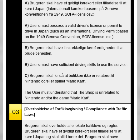
A)
Brugeren skal have et gyldigt kørekort eller tilladelse til at
køre i Japan (Internationalt kørekort baseret på Genève-
konventionen fra 1949, SOFA-licens osv.).
A)
Users must possess a valid driver's license or permit to
drive in Japan (such as an International Driving Permit based
on the 1949 Geneva Convention, SOFA license, etc.).
B)
Brugeren skal have tilstrækkelige kørefærdigheder til at
bruge tjenesten.
B)
Users must have sufficient driving skills to use the service.
C)
Brugeren skal forstå at butikken ikke er relateret til
Nintendo og/eller spillet 'Mario Kart'.
The User must understand that The Shop is unrelated to
Nintendo and/or the game 'Mario Kart'.
[Overholdelse af Trafiklovgivning / Compliance with Traffic
03
Laws]
Brugeren skal overholde alle lokale trafiklove og regler.
Brugeren skal have et gyldigt kørekort eller tilladelse til at
køre i Japan og skal altid bære det. Brugeren skal have