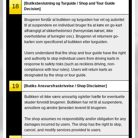
[Butiksbeslutning og Turguide / Shop and Tour Guide
18
Decision]
Brugeren forstår at butikken og turguiden har ret og autoritet
til at suspendere en individuel bruger fra at køre en go-kart
afhængigt af sikkerhedsrisici (hensynsløs kørsel, ikke
overholdelse af turregler osv.). Brugeren vil returnere go-
karten som specificeret af butikken eller turguiden.
Users understand that the shop and tour guide have the right
and authority to stop individual users from driving karts in
response to safety risks (such as reckless driving, non-
compliance with tour rules). Users will return karts as
designated by the shop or tour guide.
19
[Butiks Ansvarsfraskrivelse / Shop Disclaimer]
Butikken vil ikke være ansvarlig og/eller hæfte for eventuelle
skader forvoldt brugeren. Butikken har ret til at suspendere,
annullere og ændre tjenesten leveret til brugeren.
The shop assumes no responsibility and/or obligation for any
damages incurred by users. The shop has the right to stop,
cancel, and modify services provided to users.