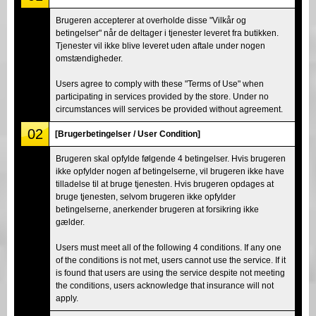
Brugeren accepterer at overholde disse "Vilkår og
betingelser" når de deltager i tjenester leveret fra butikken.
Tjenester vil ikke blive leveret uden aftale under nogen
omstændigheder.
Users agree to comply with these "Terms of Use" when
participating in services provided by the store. Under no
circumstances will services be provided without agreement.
02
[Brugerbetingelser / User Condition]
Brugeren skal opfylde følgende 4 betingelser. Hvis brugeren
ikke opfylder nogen af betingelserne, vil brugeren ikke have
tilladelse til at bruge tjenesten. Hvis brugeren opdages at
bruge tjenesten, selvom brugeren ikke opfylder
betingelserne, anerkender brugeren at forsikring ikke
gælder.
Users must meet all of the following 4 conditions. If any one
of the conditions is not met, users cannot use the service. If it
is found that users are using the service despite not meeting
the conditions, users acknowledge that insurance will not
apply.