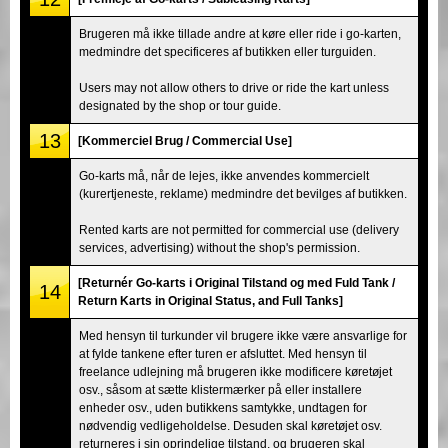
Brugeren må ikke tillade andre at køre eller ride i go-karten,
medmindre det specificeres af butikken eller turguiden.
Users may not allow others to drive or ride the kart unless
designated by the shop or tour guide.
13
[Kommerciel Brug / Commercial Use]
Go-karts må, når de lejes, ikke anvendes kommercielt
(kurertjeneste, reklame) medmindre det bevilges af butikken.
Rented karts are not permitted for commercial use (delivery
services, advertising) without the shop's permission.
[Returnér Go-karts i Original Tilstand og med Fuld Tank /
14
Return Karts in Original Status, and Full Tanks]
Med hensyn til turkunder vil brugere ikke være ansvarlige for
at fylde tankene efter turen er afsluttet. Med hensyn til
freelance udlejning må brugeren ikke modificere køretøjet
osv., såsom at sætte klistermærker på eller installere
enheder osv., uden butikkens samtykke, undtagen for
nødvendig vedligeholdelse. Desuden skal køretøjet osv.
returneres i sin oprindelige tilstand, og brugeren skal