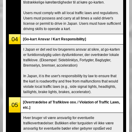
tilstrækkelige kørefærdigheder til at køre go-karten.
Users must comply with all local traffic laws and regulations.
Users must possess and carry at all times a valid driver's
license or permit to drive in Japan. Users must have sufficient
driving skills to operate a kart.
04
[Go-kart Ansvar / Kart Responsibility]
I Japan er det ved lov brugerens ansvar at sikre, at go-karten
er funktionsdygtig uden dysfunktioner, der overtræder lokale
trafiklove. (Eksempel: Sideblinklys, Forlygter, Baglygter,
Bremselys, bremser, acceleration)
In Japan, it is the user's responsibility by law to ensure that
the kart is roadworthy and free from malfunctions that would
violate local traffic laws (e.g., side signal lights, headlights,
taillights, brake lights, brakes, accelerator).
[Overtrædelse af Trafiklove osv. / Violation of Traffic Laws,
05
etc.]
Hver bruger vil være ansvarlig for eventuelle
trafikovertrædelser. Butikken eller turguiden vil ikke være
ansvarlig for eventuelle bøder eller gebyrer opstået ved