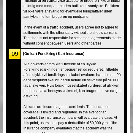
I tilfælde af en trafikulykke accepterer brugeren ikke at indgå
et forlig med modparten uden butikkens samtykke. Butikken
vil ikke være ansvarlig for eventuelle forligsaftaler uden
samtykke mellem brugeren og modparten.
In the event of a traffic accident, users agree not to agree to
settlements with the other party without the shop's consent.
The shop is not responsible for settlement agreements made
without consent between users and other parties.
09
[Go-kart Forsikring / Kart Insurance]
Alle go-karts er forsikret i tilfælde af en ulykke.
Forsikringsdækningen er begrænset og reguleret. I tilfælde
af en ulykke vil forsikringsselskabet evaluere hændelsen. På
dette tidspunkt skal brugeren betale en selvrisiko på 50.000
japanske yen. Hvis forsikringsselskabet vurderer, at ulykken
er et resultat af hensynsløs kørsel, kan brugeren blive nægtet
dækning.
All karts are insured against accidents. The insurance
coverage is limited and regulated. In the event of an
accident, the insurance company will evaluate the case. At
this point, users must pay a deductible of 50,000 yen. If the
insurance company evaluates that the accident was the