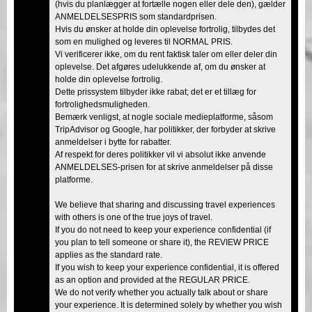
(hvis du planlægger at fortælle nogen eller dele den), gælder
ANMELDELSESPRIS som standardprisen.
Hvis du ønsker at holde din oplevelse fortrolig, tilbydes det
som en mulighed og leveres til NORMAL PRIS.
Vi verificerer ikke, om du rent faktisk taler om eller deler din
oplevelse. Det afgøres udelukkende af, om du ønsker at
holde din oplevelse fortrolig.
Dette prissystem tilbyder ikke rabat; det er et tillæg for
fortrolighedsmuligheden.
Bemærk venligst, at nogle sociale medieplatforme, såsom
TripAdvisor og Google, har politikker, der forbyder at skrive
anmeldelser i bytte for rabatter.
Af respekt for deres politikker vil vi absolut ikke anvende
ANMELDELSES-prisen for at skrive anmeldelser på disse
platforme.
We believe that sharing and discussing travel experiences
with others is one of the true joys of travel.
If you do not need to keep your experience confidential (if
you plan to tell someone or share it), the REVIEW PRICE
applies as the standard rate.
If you wish to keep your experience confidential, it is offered
as an option and provided at the REGULAR PRICE.
We do not verify whether you actually talk about or share
your experience. It is determined solely by whether you wish