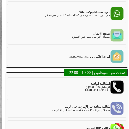
02
هل لديكم تأمين؟
نعم. تشمل خطتنا التأمينية القياسية مع تغطية أساسية في رسوم
LINE Mess
الجولة,
 أسرع للدردشة، الموظفون والشات بوت سيساعدونك.
ولكن عليك دفع الخصم إذا كانت هناك أضرار في الكارت بسبب
الاصطدام أو الخدوش أو القيادة الخشنة أو الحوادث. يتم تحصيل خصم
قدره 50,000 ين لكل مركبة مباشرة بعد الجولة.
WhatsApp Messe
خطة التأمين القياسية تغطي:
اول الاستفسارات والأسئلة فقط؛ الحجز غير ممكن.
・الإصابة الجسدية (بخلاف السائق): 800,000,000 ين
・الأضرار المادية (بخلاف السائق): 2,000,000 ين
・إصابة السائق: 5,000,000 ين
الاتصال
لذلك، نوصي بشدة لعملائنا الكرام اختيار خطة التأمين الكامل عند
التواصل معنا عبر النموذج
الحجز عبر الإنترنت أو في المتجر مقابل رسوم إضافية.
خطة التأمين الكامل تغطي:
・الإصابة الجسدية (بخلاف السائق): 800,000,000 ين
・الأضرار المادية (بخلاف السائق): 2,000,000 ين
 الإلكتروني
:
akiba@kart.st
・إصابة السائق: 5,000,000 ين
03
هل توجد كارتات يمكن أن تستوعب أكثر من راكب؟
10 - 22:00 ]
في الوقت الحالي، لا نقدم كارتات تدعم أكثر من راكب في نفس