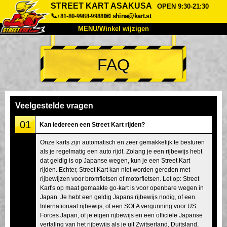
STREET KART ASAKUSA
OPEN 9:30-21:30
📞+81-80-9988-9988
📧
shina@kart.st
MENU/Winkel wijzigen
TOP
FAQ
Over
Specificaties
Prijzen
Toegang
Ervaringen
FAQ
Bedrijf
Boekingen
Veelgestelde vragen
Winkel wijzigen
01
Kan iedereen een Street Kart rijden?
Tokyo Shinagawa
Tokyo Akihabara#1
Onze karts zijn automatisch en zeer gemakkelijk te besturen
als je regelmatig een auto rijdt. Zolang je een rijbewijs hebt
Tokyo Akihabara#2
Tokyo Shibuya
dat geldig is op Japanse wegen, kun je een Street Kart
Tokyo Shibuya Annex
Tokyo Bay
rijden. Echter, Street Kart kan niet worden gereden met
rijbewijzen voor bromfietsen of motorfietsen. Let op: Street
Tokyo Asakusa
Osaka
Kart's op maat gemaakte go-kart is voor openbare wegen in
Japan. Je hebt een geldig Japans rijbewijs nodig, of een
Okinawa
Internationaal rijbewijs, of een SOFA vergunning voor US
Forces Japan, of je eigen rijbewijs en een officiële Japanse
vertaling van het rijbewijs als je uit Zwitserland, Duitsland,