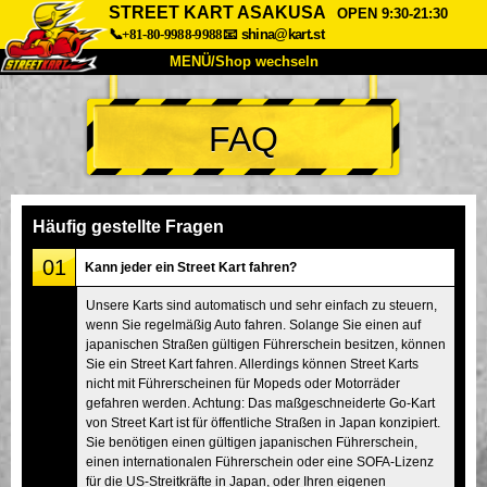
STREET KART ASAKUSA
OPEN 9:30-21:30
📞+81-80-9988-9988
📧
shina@kart.st
MENÜ/Shop wechseln
START
FAQ
Über uns
Spezifikationen
Preise
Anfahrt
Bewertungen
FAQ
Unternehmen
Buchung
Häufig gestellte Fragen
Shop wechseln
01
Kann jeder ein Street Kart fahren?
Tokio Shinagawa
Tokio Akihabara#1
Unsere Karts sind automatisch und sehr einfach zu steuern,
wenn Sie regelmäßig Auto fahren. Solange Sie einen auf
Tokio Akihabara#2
Tokio Shibuya
japanischen Straßen gültigen Führerschein besitzen, können
Tokio Shibuya Annex
Tokio Bucht
Sie ein Street Kart fahren. Allerdings können Street Karts
nicht mit Führerscheinen für Mopeds oder Motorräder
Tokio Asakusa
Osaka
gefahren werden. Achtung: Das maßgeschneiderte Go-Kart
von Street Kart ist für öffentliche Straßen in Japan konzipiert.
Okinawa
Sie benötigen einen gültigen japanischen Führerschein,
einen internationalen Führerschein oder eine SOFA-Lizenz
für die US-Streitkräfte in Japan, oder Ihren eigenen