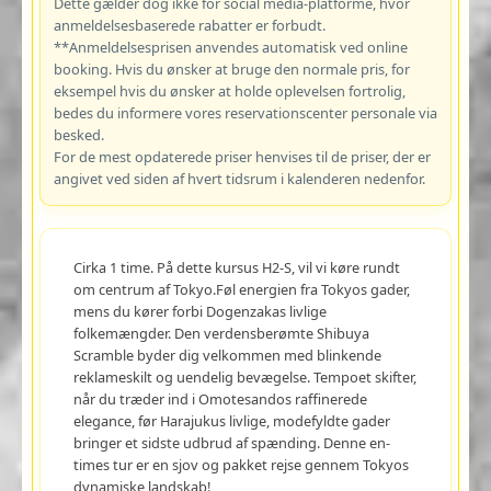
Dette gælder dog ikke for social media-platforme, hvor
anmeldelsesbaserede rabatter er forbudt.
**Anmeldelsesprisen anvendes automatisk ved online
booking. Hvis du ønsker at bruge den normale pris, for
eksempel hvis du ønsker at holde oplevelsen fortrolig,
bedes du informere vores reservationscenter personale via
besked.
For de mest opdaterede priser henvises til de priser, der er
angivet ved siden af hvert tidsrum i kalenderen nedenfor.
Cirka 1 time. På dette kursus H2-S, vil vi køre rundt
om centrum af Tokyo.Føl energien fra Tokyos gader,
mens du kører forbi Dogenzakas livlige
folkemængder. Den verdensberømte Shibuya
Scramble byder dig velkommen med blinkende
reklameskilt og uendelig bevægelse. Tempoet skifter,
når du træder ind i Omotesandos raffinerede
elegance, før Harajukus livlige, modefyldte gader
bringer et sidste udbrud af spænding. Denne en-
times tur er en sjov og pakket rejse gennem Tokyos
dynamiske landskab!