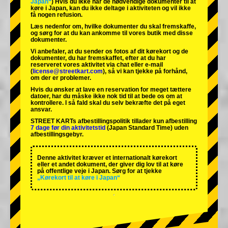
Japan“
) Hvis du ikke har de nødvendige dokumenter til at
køre i Japan, kan du ikke deltage i aktiviteten og vil ikke
få nogen refusion.
Læs nedenfor om, hvilke dokumenter du skal fremskaffe,
og sørg for at du kan ankomme til vores butik med disse
dokumenter.
Vi anbefaler, at du sender os fotos af dit kørekort og de
dokumenter, du har fremskaffet, efter at du har
reserveret vores aktivitet via chat eller e-mail
(
license@streetkart.com
), så vi kan tjekke på forhånd,
om der er problemer.
Hvis du ønsker at lave en reservation for meget tættere
datoer, har du måske ikke nok tid til at bede os om at
kontrollere. I så fald skal du selv bekræfte det på eget
ansvar.
STREET KARTs afbestillingspolitik tillader kun afbestilling
7 dage før din aktivitetstid
(Japan Standard Time) uden
afbestillingsgebyr.
Denne aktivitet kræver et internationalt kørekort
eller et andet dokument, der giver dig lov til at køre
på offentlige veje i Japan. Sørg for at tjekke
„Kørekort til at køre i Japan“