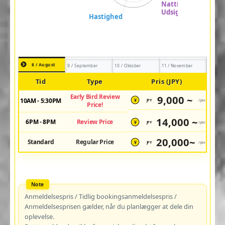
8 / August
9 / September
10 / Oktober
11 / November
Tid
Type
Pris (JPY)
Early Bird Review
9,000 ~
10AM - 5:30PM
JPY
/pax
¥
Price!
14,000 ~
6PM - 8PM
Review Price
JPY
/pax
¥
20,000~
Standard
Regular Price
JPY
/pax
¥
Anmeldelsespris / Tidlig bookingsanmeldelsespris /
Anmeldelsesprisen gælder, når du planlægger at dele din
oplevelse.