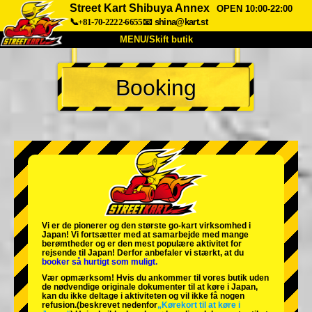
Street Kart Shibuya Annex
OPEN 10:00-22:00
📞+81-70-2222-6655
📧
shina@kart.st
MENU/Skift butik
TOP
Booking
Om
Specifikationer
Pris
Adgang
Stemme
FAQ
Virksomhed
Booking
Skift butik
Tokyo Shinagawa
Tokyo Akihabara#1
Tokyo Akihabara#2
Tokyo Shibuya
Vi er de
pionerer
og
den største go-kart virksomhed
i
Tokyo Shibuya Annex
Tokyo Bay
Japan! Vi fortsætter med at samarbejde med
mange
berømtheder
og er den
mest populære aktivitet
for
rejsende til Japan! Derfor anbefaler vi stærkt, at du
Tokyo Asakusa
Osaka
booker så hurtigt som muligt.
Vær opmærksom! Hvis du ankommer til vores butik uden
Okinawa
de nødvendige originale dokumenter til at køre i Japan,
kan du ikke deltage i aktiviteten og vil ikke få nogen
refusion.
(beskrevet nedenfor
„Kørekort til at køre i