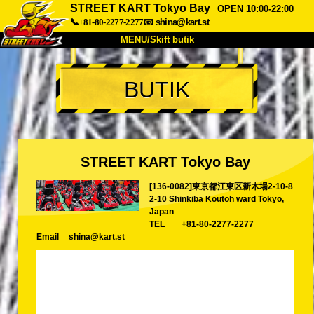
STREET KART Tokyo Bay
OPEN 10:00-22:00
📞+81-80-2277-2277
📧
shina@kart.st
MENU/Skift butik
TOP
BUTIK
Om
Specifikationer
Pris
Adgang
Stemme
FAQ
Virksomhed
Booking
STREET KART Tokyo Bay
Skift butik
[136-0082]東京都江東区新木場2-10-8
Tokyo Shinagawa
Tokyo Akihabara#1
2-10 Shinkiba Koutoh ward Tokyo,
Tokyo Akihabara#2
Tokyo Shibuya
Japan
TEL
+81-80-2277-2277
Tokyo Shibuya Annex
Tokyo Bay
Email
shina@kart.st
Tokyo Asakusa
Osaka
Okinawa