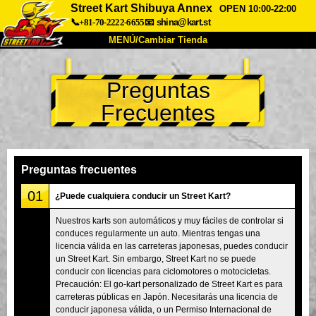
Street Kart Shibuya Annex
OPEN 10:00-22:00
📞+81-70-2222-6655
📧
shina@kart.st
MENÚ/Cambiar Tienda
INICIO
Preguntas
Acerca de
Especificaciones
Precios
Frecuentes
Acceso
Testimonios
Preguntas Frecuentes
Empresa
Reservas
Cambiar Tienda
Preguntas frecuentes
Tokyo Shinagawa
Tokyo Akihabara#1
01
¿Puede cualquiera conducir un Street Kart?
Tokyo Akihabara#2
Tokyo Shibuya
Nuestros karts son automáticos y muy fáciles de controlar si
conduces regularmente un auto. Mientras tengas una
Tokyo Shibuya Annex
Tokyo Bay
licencia válida en las carreteras japonesas, puedes conducir
un Street Kart. Sin embargo, Street Kart no se puede
Tokyo Asakusa
Osaka
conducir con licencias para ciclomotores o motocicletas.
Okinawa
Precaución: El go-kart personalizado de Street Kart es para
carreteras públicas en Japón. Necesitarás una licencia de
conducir japonesa válida, o un Permiso Internacional de