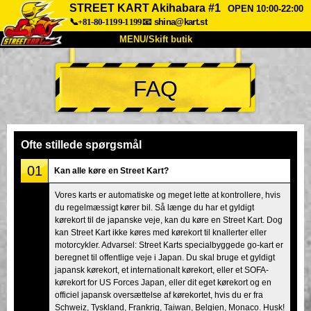
STREET KART Akihabara #1
OPEN 10:00-22:00
📞+81-80-1199-1199
📧
shina@kart.st
MENU/Skift butik
TOP
FAQ
Om
Specifikationer
Pris
Adgang
Stemme
FAQ
Virksomhed
Booking
Ofte stillede spørgsmål
Skift butik
01
Kan alle køre en Street Kart?
Tokyo Shinagawa
Tokyo Akihabara#1
Vores karts er automatiske og meget lette at kontrollere, hvis
du regelmæssigt kører bil. Så længe du har et gyldigt
Tokyo Akihabara#2
Tokyo Shibuya
kørekort til de japanske veje, kan du køre en Street Kart. Dog
Tokyo Shibuya Annex
Tokyo Bay
kan Street Kart ikke køres med kørekort til knallerter eller
motorcykler. Advarsel: Street Karts specialbyggede go-kart er
Tokyo Asakusa
Osaka
beregnet til offentlige veje i Japan. Du skal bruge et gyldigt
japansk kørekort, et internationalt kørekort, eller et SOFA-
Okinawa
kørekort for US Forces Japan, eller dit eget kørekort og en
officiel japansk oversættelse af kørekortet, hvis du er fra
Schweiz, Tyskland, Frankrig, Taiwan, Belgien, Monaco. Husk!