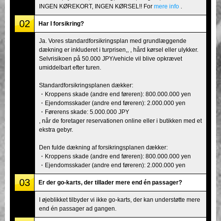
INGEN KØREKORT, INGEN KØRSEL!! For
mere info
.
02
Har I forsikring?
Ja. Vores standardforsikringsplan med grundlæggende
dækning er inkluderet i turprisen,, , hård kørsel eller ulykker.
Selvrisikoen på 50.000 JPY/vehicle vil blive opkrævet
umiddelbart efter turen.
Standardforsikringsplanen dækker:
・Kroppens skade (andre end føreren): 800.000.000 yen
・Ejendomsskader (andre end føreren): 2.000.000 yen
・Førerens skade: 5.000.000 JPY
, når de foretager reservationen online eller i butikken med et
ekstra gebyr.
Den fulde dækning af forsikringsplanen dækker:
・Kroppens skade (andre end føreren): 800.000.000 yen
・Ejendomsskader (andre end føreren): 2.000.000 yen
03
Er der go-karts, der tillader mere end én passager?
I øjeblikket tilbyder vi ikke go-karts, der kan understøtte mere
end én passager ad gangen.