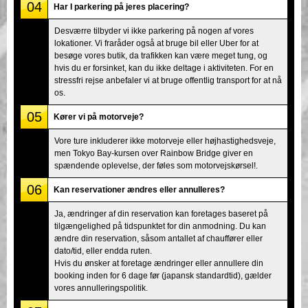
04
Har I parkering på jeres placering?
Desværre tilbyder vi ikke parkering på nogen af vores
lokationer. Vi fraråder også at bruge bil eller Uber for at
besøge vores butik, da trafikken kan være meget tung, og
hvis du er forsinket, kan du ikke deltage i aktiviteten. For en
stressfri rejse anbefaler vi at bruge offentlig transport for at nå
os.
05
Kører vi på motorveje?
Vore ture inkluderer ikke motorveje eller højhastighedsveje,
men Tokyo Bay-kursen over Rainbow Bridge giver en
spændende oplevelse, der føles som motorvejskørsel!.
06
Kan reservationer ændres eller annulleres?
Ja, ændringer af din reservation kan foretages baseret på
tilgængelighed på tidspunktet for din anmodning. Du kan
ændre din reservation, såsom antallet af chauffører eller
dato/tid, eller endda ruten.
Hvis du ønsker at foretage ændringer eller annullere din
booking inden for 6 dage før (japansk standardtid), gælder
vores annulleringspolitik.