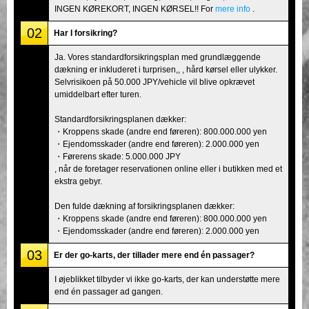
INGEN KØREKORT, INGEN KØRSEL!! For
mere info
.
02
Har I forsikring?
Ja. Vores standardforsikringsplan med grundlæggende
dækning er inkluderet i turprisen,, , hård kørsel eller ulykker.
Selvrisikoen på 50.000 JPY/vehicle vil blive opkrævet
umiddelbart efter turen.
Standardforsikringsplanen dækker:
・Kroppens skade (andre end føreren): 800.000.000 yen
・Ejendomsskader (andre end føreren): 2.000.000 yen
・Førerens skade: 5.000.000 JPY
, når de foretager reservationen online eller i butikken med et
ekstra gebyr.
Den fulde dækning af forsikringsplanen dækker:
・Kroppens skade (andre end føreren): 800.000.000 yen
・Ejendomsskader (andre end føreren): 2.000.000 yen
03
Er der go-karts, der tillader mere end én passager?
I øjeblikket tilbyder vi ikke go-karts, der kan understøtte mere
end én passager ad gangen.