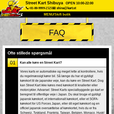
Street Kart Shibuya
OPEN 10:00-22:00
📞+81-80-9999-2525
📧
shina@kart.st
MENU/Skift butik
TOP
FAQ
Om
Specifikationer
Pris
Adgang
Stemme
FAQ
Virksomhed
Booking
Ofte stillede spørgsmål
Skift butik
01
Kan alle køre en Street Kart?
Tokyo Shinagawa
Tokyo Akihabara#1
Vores karts er automatiske og meget lette at kontrollere, hvis
du regelmæssigt kører bil. Så længe du har et gyldigt
Tokyo Akihabara#2
Tokyo Shibuya
kørekort til de japanske veje, kan du køre en Street Kart. Dog
Tokyo Shibuya Annex
Tokyo Bay
kan Street Kart ikke køres med kørekort til knallerter eller
motorcykler. Advarsel: Street Karts specialbyggede go-kart er
Tokyo Asakusa
Osaka
beregnet til offentlige veje i Japan. Du skal bruge et gyldigt
japansk kørekort, et internationalt kørekort, eller et SOFA-
Okinawa
kørekort for US Forces Japan, eller dit eget kørekort og en
officiel japansk oversættelse af kørekortet, hvis du er fra
Schweiz, Tyskland, Frankrig, Taiwan, Belgien, Monaco. Husk!