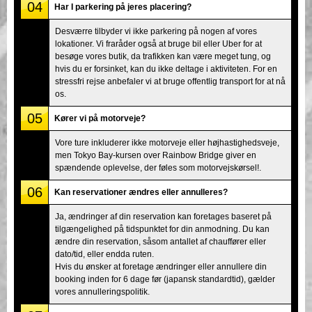
04
Har I parkering på jeres placering?
Desværre tilbyder vi ikke parkering på nogen af vores
lokationer. Vi fraråder også at bruge bil eller Uber for at
besøge vores butik, da trafikken kan være meget tung, og
hvis du er forsinket, kan du ikke deltage i aktiviteten. For en
stressfri rejse anbefaler vi at bruge offentlig transport for at nå
os.
05
Kører vi på motorveje?
Vore ture inkluderer ikke motorveje eller højhastighedsveje,
men Tokyo Bay-kursen over Rainbow Bridge giver en
spændende oplevelse, der føles som motorvejskørsel!.
06
Kan reservationer ændres eller annulleres?
Ja, ændringer af din reservation kan foretages baseret på
tilgængelighed på tidspunktet for din anmodning. Du kan
ændre din reservation, såsom antallet af chauffører eller
dato/tid, eller endda ruten.
Hvis du ønsker at foretage ændringer eller annullere din
booking inden for 6 dage før (japansk standardtid), gælder
vores annulleringspolitik.