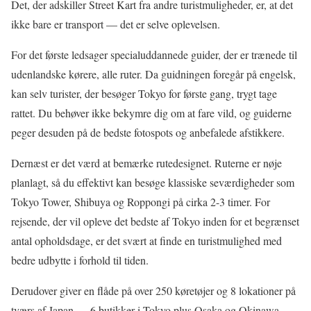
Det, der adskiller Street Kart fra andre turistmuligheder, er, at det
ikke bare er transport — det er selve oplevelsen.
For det første ledsager specialuddannede guider, der er trænede til
udenlandske kørere, alle ruter. Da guidningen foregår på engelsk,
kan selv turister, der besøger Tokyo for første gang, trygt tage
rattet. Du behøver ikke bekymre dig om at fare vild, og guiderne
peger desuden på de bedste fotospots og anbefalede afstikkere.
Dernæst er det værd at bemærke rutedesignet. Ruterne er nøje
planlagt, så du effektivt kan besøge klassiske seværdigheder som
Tokyo Tower, Shibuya og Roppongi på cirka 2-3 timer. For
rejsende, der vil opleve det bedste af Tokyo inden for et begrænset
antal opholdsdage, er det svært at finde en turistmulighed med
bedre udbytte i forhold til tiden.
Derudover giver en flåde på over 250 køretøjer og 8 lokationer på
tværs af Japan — 6 butikker i Tokyo plus Osaka og Okinawa —