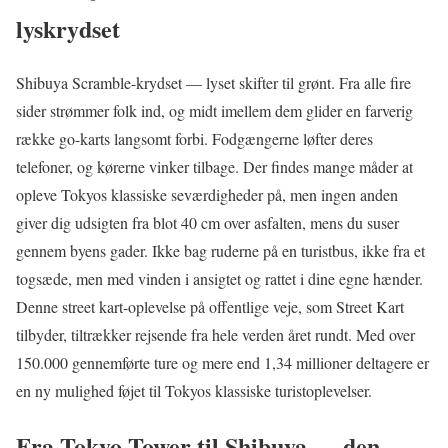
lyskrydset
Shibuya Scramble-krydset — lyset skifter til grønt. Fra alle fire
sider strømmer folk ind, og midt imellem dem glider en farverig
række go-karts langsomt forbi. Fodgængerne løfter deres
telefoner, og kørerne vinker tilbage. Der findes mange måder at
opleve Tokyos klassiske seværdigheder på, men ingen anden
giver dig udsigten fra blot 40 cm over asfalten, mens du suser
gennem byens gader. Ikke bag ruderne på en turistbus, ikke fra et
togsæde, men med vinden i ansigtet og rattet i dine egne hænder.
Denne street kart-oplevelse på offentlige veje, som Street Kart
tilbyder, tiltrækker rejsende fra hele verden året rundt. Med over
150.000 gennemførte ture og mere end 1,34 millioner deltagere er
en ny mulighed føjet til Tokyos klassiske turistoplevelser.
Fra Tokyo Tower til Shibuya — den