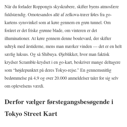
Når du forlader Roppongis skyskrabere, skifter byens atmosfære
fuldstændig. Omotesandos allé af zelkova-træer føles fra go-
kartens synsvinkel som at køre gennem en grøn tunnel. Om
foråret er det friske grønne blade, om vinteren er det
illuminationer. At køre gennem denne boulevard, der skifter
udtryk med årstiderne, mens man mærker vinden — det er en helt
særlig luksus. Og så Shibuya. Øjeblikket, hvor man faktisk
krydser Scramble-krydset i en go-kart, beskriver mange deltagere
som “højdepunktet på deres Tokyo-rejse.” En gennemsnitlig
bedømmelse på 4,9 og over 20.000 anmeldelser taler for sig selv
om oplevelsens værdi.
Derfor vælger førstegangsbesøgende i
Tokyo Street Kart