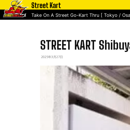
Street Kart
ホーム
Tokyo
STREET KART Shibuya
Take On A Street Go-Kart Thru [ Tokyo / Osa
STREET KART Shibuy
2025年3月27日