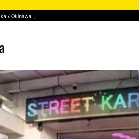
ka / Okinawa! ]
a