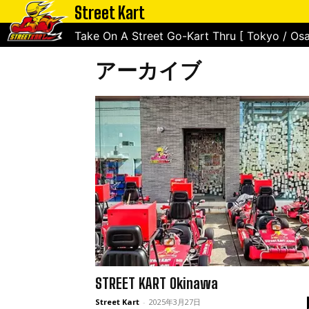
Street Kart
ホーム
2025
Take On A Street Go-Kart Thru [ Tokyo / Osa
アーカイブ
STREET KART Okinawa
Street Kart
-
2025年3月27日