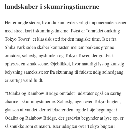
landskaber i skumringstimerne
Her er nogle steder, hvor du kan nyde særligt imponerende scener
med street kart i skumringstimerne. Først er “området omkring
Tokyo Tower” et klassisk sted for den magiske time. Især fra
Shiba Park-siden skaber kontrasten mellem parkens grønne
områder, solnedgangshimlen og Tokyo Tower, der gradvist
oplyses, en smuk scene. Øjeblikket, hvor naturligt lys og kunstig
belysning sameksisterer fra skumring til fuldstændig solnedgang,
er særligt værdifuldt.
“Odaiba og Rainbow Bridge-området” udstråler også en særlig
charme i skumringstimerne. Solnedgangen over Tokyo-bugten,
glansen af vandet, der reflekterer den, og de høje bygninger i
Odaiba og Rainbow Bridge, der gradvist begynder at lyse op, er
så smukke som et maleri. Især udsigten over Tokyo-bugten i