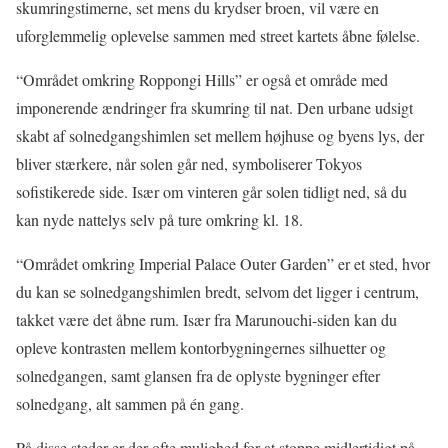
skumringstimerne, set mens du krydser broen, vil være en
uforglemmelig oplevelse sammen med street kartets åbne følelse.
“Området omkring Roppongi Hills” er også et område med
imponerende ændringer fra skumring til nat. Den urbane udsigt
skabt af solnedgangshimlen set mellem højhuse og byens lys, der
bliver stærkere, når solen går ned, symboliserer Tokyos
sofistikerede side. Især om vinteren går solen tidligt ned, så du
kan nyde nattelys selv på ture omkring kl. 18.
“Området omkring Imperial Palace Outer Garden” er et sted, hvor
du kan se solnedgangshimlen bredt, selvom det ligger i centrum,
takket være det åbne rum. Især fra Marunouchi-siden kan du
opleve kontrasten mellem kontorbygningernes silhuetter og
solnedgangen, samt glansen fra de oplyste bygninger efter
solnedgang, alt sammen på én gang.
På disse steder er der ofte mulighed for at stoppe midlertidigt på