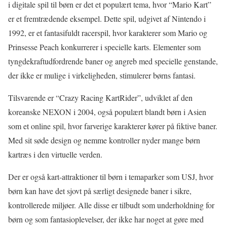
i digitale spil til børn er det et populært tema, hvor “Mario Kart”
er et fremtrædende eksempel. Dette spil, udgivet af Nintendo i
1992, er et fantasifuldt racerspil, hvor karakterer som Mario og
Prinsesse Peach konkurrerer i specielle karts. Elementer som
tyngdekraftudfordrende baner og angreb med specielle genstande,
der ikke er mulige i virkeligheden, stimulerer børns fantasi.
Tilsvarende er “Crazy Racing KartRider”, udviklet af den
koreanske NEXON i 2004, også populært blandt børn i Asien
som et online spil, hvor farverige karakterer kører på fiktive baner.
Med sit søde design og nemme kontroller nyder mange børn
kartræs i den virtuelle verden.
Der er også kart-attraktioner til børn i temaparker som USJ, hvor
børn kan have det sjovt på særligt designede baner i sikre,
kontrollerede miljøer. Alle disse er tilbudt som underholdning for
børn og som fantasioplevelser, der ikke har noget at gøre med