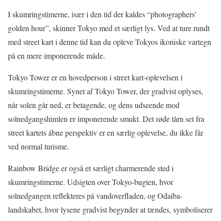
I skumringstimerne, især i den tid der kaldes “photographers’
golden hour”, skinner Tokyo med et særligt lys. Ved at ture rundt
med street kart i denne tid kan du opleve Tokyos ikoniske vartegn
på en mere imponerende måde.
Tokyo Tower er en hovedperson i street kart-oplevelsen i
skumringstimerne. Synet af Tokyo Tower, der gradvist oplyses,
når solen går ned, er betagende, og dens udseende mod
solnedgangshimlen er imponerende smukt. Det røde tårn set fra
street kartets åbne perspektiv er en særlig oplevelse, du ikke får
ved normal turisme.
Rainbow Bridge er også et særligt charmerende sted i
skumringstimerne. Udsigten over Tokyo-bugten, hvor
solnedgangen reflekteres på vandoverfladen, og Odaiba-
landskabet, hvor lysene gradvist begynder at tændes, symboliserer