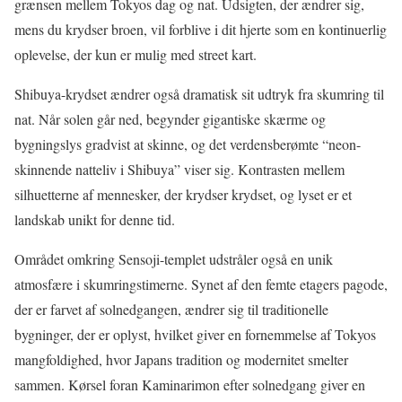
grænsen mellem Tokyos dag og nat. Udsigten, der ændrer sig,
mens du krydser broen, vil forblive i dit hjerte som en kontinuerlig
oplevelse, der kun er mulig med street kart.
Shibuya-krydset ændrer også dramatisk sit udtryk fra skumring til
nat. Når solen går ned, begynder gigantiske skærme og
bygningslys gradvist at skinne, og det verdensberømte “neon-
skinnende natteliv i Shibuya” viser sig. Kontrasten mellem
silhuetterne af mennesker, der krydser krydset, og lyset er et
landskab unikt for denne tid.
Området omkring Sensoji-templet udstråler også en unik
atmosfære i skumringstimerne. Synet af den femte etagers pagode,
der er farvet af solnedgangen, ændrer sig til traditionelle
bygninger, der er oplyst, hvilket giver en fornemmelse af Tokyos
mangfoldighed, hvor Japans tradition og modernitet smelter
sammen. Kørsel foran Kaminarimon efter solnedgang giver en