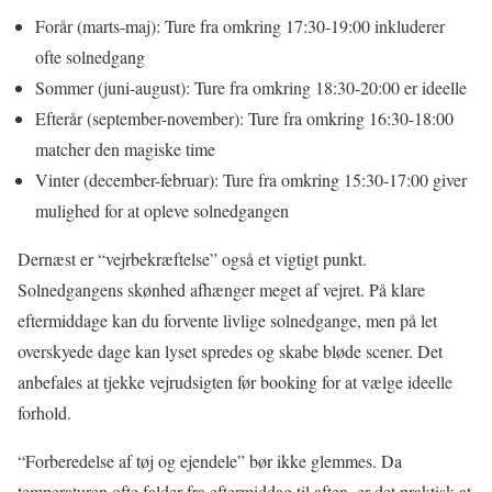
Forår (marts-maj): Ture fra omkring 17:30-19:00 inkluderer
ofte solnedgang
Sommer (juni-august): Ture fra omkring 18:30-20:00 er ideelle
Efterår (september-november): Ture fra omkring 16:30-18:00
matcher den magiske time
Vinter (december-februar): Ture fra omkring 15:30-17:00 giver
mulighed for at opleve solnedgangen
Dernæst er “vejrbekræftelse” også et vigtigt punkt.
Solnedgangens skønhed afhænger meget af vejret. På klare
eftermiddage kan du forvente livlige solnedgange, men på let
overskyede dage kan lyset spredes og skabe bløde scener. Det
anbefales at tjekke vejrudsigten før booking for at vælge ideelle
forhold.
“Forberedelse af tøj og ejendele” bør ikke glemmes. Da
temperaturen ofte falder fra eftermiddag til aften, er det praktisk at