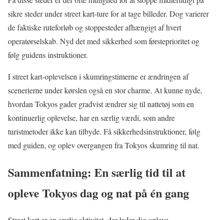
sikre steder under street kart-ture for at tage billeder. Dog varierer
de faktiske ruteforløb og stoppesteder afhængigt af hvert
operatørselskab. Nyd det med sikkerhed som førsteprioritet og
følg guidens instruktioner.
I street kart-oplevelsen i skumringstimerne er ændringen af
scenerierne under kørslen også en stor charme. At kunne nyde,
hvordan Tokyos gader gradvist ændrer sig til nattetøj som en
kontinuerlig oplevelse, har en særlig værdi, som andre
turistmetoder ikke kan tilbyde. Få sikkerhedsinstruktioner, følg
med guiden, og oplev overgangen fra Tokyos skumring til nat.
Sammenfatning: En særlig tid til at
opleve Tokyos dag og nat på én gang
Street kart er en særlig aktivitet, der lader dig opleve