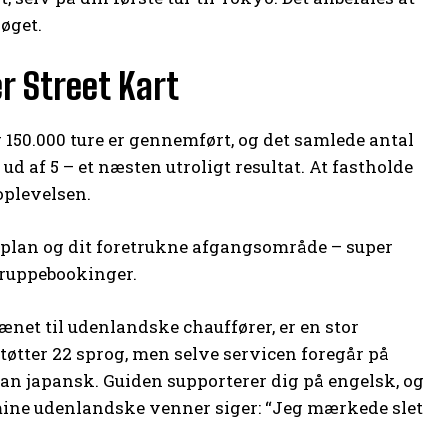
øget.
r Street Kart
er 150.000 ture er gennemført, og det samlede antal
d af 5 – et næsten utroligt resultat. At fastholde
oplevelsen.
dsplan og dit foretrukne afgangsområde – super
 gruppebookinger.
ænet til udenlandske chauffører, er en stor
øtter 22 sprog, men selve servicen foregår på
kan japansk. Guiden supporterer dig på engelsk, og
mine udenlandske venner siger: “Jeg mærkede slet