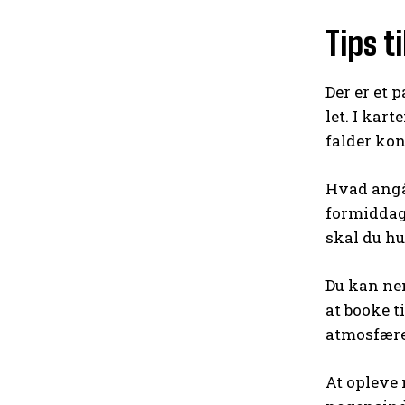
Tips t
Der er et 
let. I kar
falder kon
Hvad angår
formiddag
skal du h
Du kan ne
at booke t
atmosfære
At opleve 