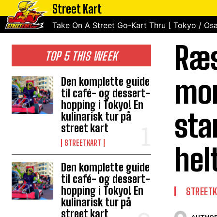
Street Kart
Take On A Street Go-Kart Thru [ Tokyo / Osa
Ræs
TOP 5 THIS WEEK
mor
Den komplette guide
til café- og dessert-
hopping i Tokyo! En
sta
kulinarisk tur på
street kart
STREETKART
hel
Den komplette guide
til café- og dessert-
hopping i Tokyo! En
STREET
kulinarisk tur på
street kart