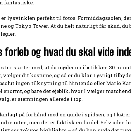
n fantastiske.
er lysvinklen perfekt til fotos. Formiddagssolen, de
e og Tokyo Tower. At du helt naturligt får skud, du 
legier.
 forløb og hvad du skal vide in
ts tur starter med, at du møder op i butikken 30 minut
, vælger dit kostume, og så er du klar. I øvrigt tilby
bsolut ingen tilknytning til Nintendo eller Mario Ka
el enormt, og bare det øjeblik, hvor I vælger matchende
alg, er stemningen allerede i top.
planlagt på forhånd med en guide i spidsen, og I kø
ændre ruten, men det er faktisk en fordel. Selv uden 
ktivt ser Tokyos highlights – så du kan nyde det trygt,