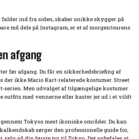
r falder ind fra siden, skaber unikke skygger på
bare må dele på Instagram, er et af morgentourens
den afgang
ter før afgang. Du får en sikkerhedsbriefing af
des der ikke Mario Kart-relaterede kostumer. Street
rt-serien. Men udvalget af tilgængelige kostumer
 outfits med vennerne eller kaster jer ud i et vildt
rer gennem Tokyos mest ikoniske områder. Du kan
lokalkendskab sørger den professionelle guide for,
 selv på din første tur til Tokyo. Det anbefales at