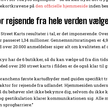
rekortkravene på
den officielle hjemmeside
inden bes
r rejsende fra hele verden vælge
 Street Karts resultater i tal, er det imponerende. Ov
 passeret 1,34 millioner. Gennemsnitsratingen er 4,9 u
d over 20.000 anmeldelser siger alt om kvaliteten af 
kyo har de 6 butikker, så du kan vælge ud fra din ti
Med over 250 street karts i flåden er de også klar til
branchens første kartudbyder med guides specifikt tr
ktor for rejsende fra udlandet. Hjemmesiden underst
å du behøver slet ikke bekymre dig, selvom du ikke 
og gestikulation klarer kommunikationen sig. Alle 
 sprogbarriere.”