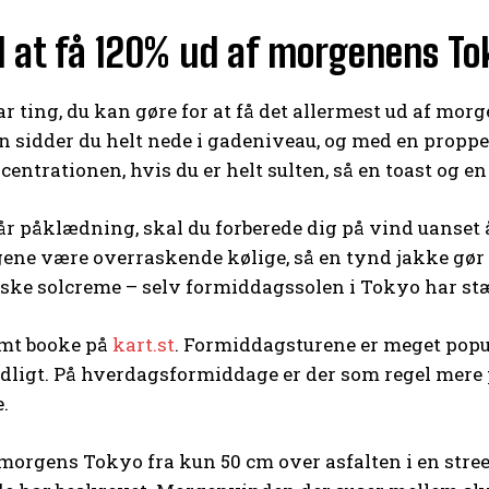
il at få 120% ud af morgenens To
par ting, du kan gøre for at få det allermest ud af 
ten sidder du helt nede i gadeniveau, og med en propp
centrationen, hvis du er helt sulten, så en toast og en
 påklædning, skal du forberede dig på vind uanset å
ene være overraskende kølige, så en tynd jakke gø
uske solcreme – selv formiddagssolen i Tokyo har st
mt booke på
kart.st
. Formiddagsturene er meget popu
idligt. På hverdagsformiddage er der som regel mere 
.
morgens Tokyo fra kun 50 cm over asfalten i en stree