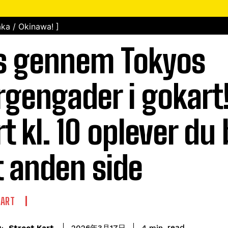
ka / Okinawa! ]
 gennem Tokyos
gengader i gokart
rt kl. 10 oplever du
t anden side
KART
read
Street Kart
4
min.