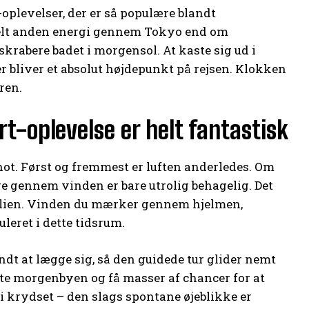
oplevelser, der er så populære blandt
helt anden energi gennem Tokyo end om
skrabere badet i morgensol. At kaste sig ud i
der bliver et absolut højdepunkt på rejsen. Klokken
ren.
rt-oplevelse er helt fantastisk
hot. Først og fremmest er luften anderledes. Om
re gennem vinden er bare utrolig behagelig. Det
ilien. Vinden du mærker gennem hjelmen,
leret i dette tidsrum.
ndt at lægge sig, så den guidede tur glider nemt
gte morgenbyen og få masser af chancer for at
g i krydset – den slags spontane øjeblikke er