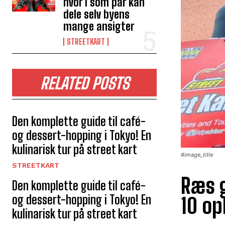
hvor I som par kan
dele selv byens
mange ansigter
STREETKART
RELATED POSTS
Den komplette guide til café-
og dessert-hopping i Tokyo! En
kulinarisk tur på street kart
#image_title
STREETKART
Ræs g
Den komplette guide til café-
og dessert-hopping i Tokyo! En
10 op
kulinarisk tur på street kart