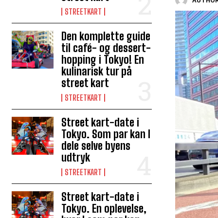
AUTHOR
STREETKART
Den komplette guide
til café- og dessert-
hopping i Tokyo! En
kulinarisk tur på
street kart
STREETKART
Street kart-date i
Tokyo. Som par kan I
dele selve byens
udtryk
STREETKART
Street kart-date i
Tokyo. En oplevelse,