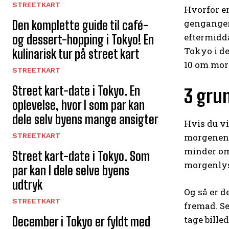
STREETKART
Hvorfor er
genganger
Den komplette guide til café-
eftermidda
og dessert-hopping i Tokyo! En
Tokyo i de
kulinarisk tur på street kart
10 om morg
STREETKART
Street kart-date i Tokyo. En
3 grun
oplevelse, hvor I som par kan
dele selv byens mange ansigter
Hvis du vi
STREETKART
morgenen e
minder om
Street kart-date i Tokyo. Som
morgenlyse
par kan I dele selve byens
udtryk
Og så er d
STREETKART
fremad. Se
tage bille
December i Tokyo er fyldt med