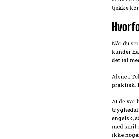
tjekke kø
Hvorfo
Når du ser
kunder har
det tal me
Alene i To
praktisk. 
At de var 
tryghedsfa
engelsk, s
med smil 
ikke nogen