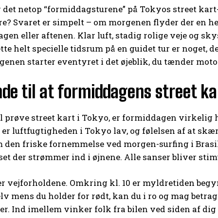
 det netop “formiddagsturene” på Tokyos street kart-
e? Svaret er simpelt – om morgenen flyder der en 
gen eller aftenen. Klar luft, stadig rolige veje og sky
tte helt specielle tidsrum på en guidet tur er noget, 
enen starter eventyret i det øjeblik, du tænder moto
de til at formiddagens street ka
l prøve street kart i Tokyo, er formiddagen virkelig 
r luftfugtigheden i Tokyo lav, og følelsen af at skæ
 den friske fornemmelse ved morgen-surfing i Bras
t der strømmer ind i øjnene. Alle sanser bliver stimu
er vejforholdene. Omkring kl. 10 er myldretiden begy
lv mens du holder for rødt, kan du i ro og mag betra
der. Ind imellem vinker folk fra bilen ved siden af di