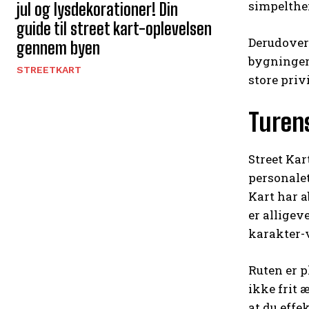
simpelthe
jul og lysdekorationer! Din
guide til street kart-oplevelsen
Derudover 
gennem byen
bygningern
STREETKART
store privi
Turens
Street Kar
personalet
Kart har a
er alligev
karakter-v
Ruten er 
ikke frit 
at du effe