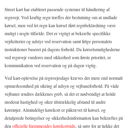
Street kart har etableret passende systemer til håndtering af
regnvejr. Ved kraftig regn træffes der beslutning om at undlade
kørsel, men ved let regn kan kørsel iført regnbeklædning være
muligt i nogle tilfælde. Det er vigtigt at bekræfte specifikke
vejrkriterier og udstyr ved reservation samt følge personalets
instruktioner baseret på dagens forhold. Da kørselsmulighederne
ved regnvejr vurderes med sikkerhed som første prioritet, er
kommunikation ved reservation og på dagen vigtig.
Ved kart-oplevelse på regnvejrsdage kræves der mere end normalt
opmærksomhed på sikring af udsyn og vejbaneforhold. På våde
vejbaner ændres dækkenes greb, så det er nødvendigt at holde
moderat hastighed og sikre tilstrækkelig afstand til andre
køretøjer. Almindeligt kørekort er påkrævet til kørsel, og
detaljerede betingelser og sikkerhedsinformation kan bekræftes på
den
officielle hjemmesides kørekortside
, så sørg for at tjekke det