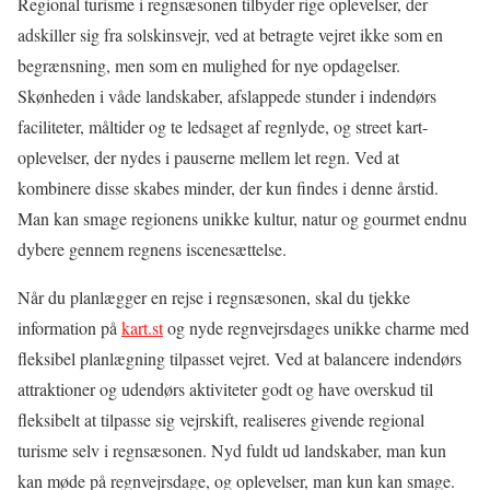
Regional turisme i regnsæsonen tilbyder rige oplevelser, der
adskiller sig fra solskinsvejr, ved at betragte vejret ikke som en
begrænsning, men som en mulighed for nye opdagelser.
Skønheden i våde landskaber, afslappede stunder i indendørs
faciliteter, måltider og te ledsaget af regnlyde, og street kart-
oplevelser, der nydes i pauserne mellem let regn. Ved at
kombinere disse skabes minder, der kun findes i denne årstid.
Man kan smage regionens unikke kultur, natur og gourmet endnu
dybere gennem regnens iscenesættelse.
Når du planlægger en rejse i regnsæsonen, skal du tjekke
information på
kart.st
og nyde regnvejrsdages unikke charme med
fleksibel planlægning tilpasset vejret. Ved at balancere indendørs
attraktioner og udendørs aktiviteter godt og have overskud til
fleksibelt at tilpasse sig vejrskift, realiseres givende regional
turisme selv i regnsæsonen. Nyd fuldt ud landskaber, man kun
kan møde på regnvejrsdage, og oplevelser, man kun kan smage.