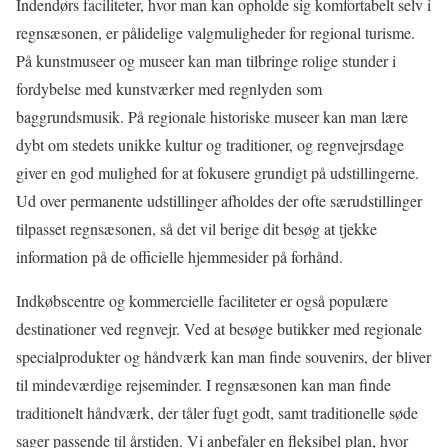
Indendørs faciliteter, hvor man kan opholde sig komfortabelt selv i
regnsæsonen, er pålidelige valgmuligheder for regional turisme.
På kunstmuseer og museer kan man tilbringe rolige stunder i
fordybelse med kunstværker med regnlyden som
baggrundsmusik. På regionale historiske museer kan man lære
dybt om stedets unikke kultur og traditioner, og regnvejrsdage
giver en god mulighed for at fokusere grundigt på udstillingerne.
Ud over permanente udstillinger afholdes der ofte særudstillinger
tilpasset regnsæsonen, så det vil berige dit besøg at tjekke
information på de officielle hjemmesider på forhånd.
Indkøbscentre og kommercielle faciliteter er også populære
destinationer ved regnvejr. Ved at besøge butikker med regionale
specialprodukter og håndværk kan man finde souvenirs, der bliver
til mindeværdige rejseminder. I regnsæsonen kan man finde
traditionelt håndværk, der tåler fugt godt, samt traditionelle søde
sager passende til årstiden. Vi anbefaler en fleksibel plan, hvor