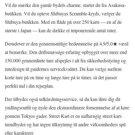
Vil du mærke den gamle bydels charme, starter du fra Asakusa-
butikken. Vil du opleve Shibuyas Scramble-kryds, vælger du
Shibuya-butikken. Med en flåde på over 250 karts — en af de
største i Japan — kan de dække et imponerende antal ruter.
Derudover er den gennemsnitlige bedømmelse på 4,9/5,0★ værd
at bemærke. Den driftsmæssige erfaring opbygget over mere end
150.000 gennemførte ture afspejles i alt fra sikkerhedsstyring og
rutedesign til guidernes servicekvalitet. Du kan vælge mellem
korte ture på en time og lange ture på to timer, så det passer
perfekt ind i din rejseplan.
Der tilbydes også udklædningsservice, så du kan iføre dig dit
yndlingsoutfit og nyde den ekstraordinære fornemmelse af at køre
gennem Tokyos gader. Street Kart er en uafhængig street kart-
turudbyder og har ingen tilknytning til andre virksomheders spil
eller karakterer.