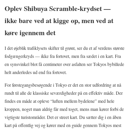
Oplev Shibuya Scramble-krydset —
ikke bare ved at kigge op, men ved at
køre igennem det
I det øjeblik trafiklysets skifter til grønt, ser du et af verdens største
fodgængerkryds — ikke fra fortovet, men fra sædet i en kart. Fra
en synsvinkel blot få centimeter over asfalten ser Tokyos bybillede
helt anderledes ud end fra fortovet.
For førstegangsbesøgende i Tokyo er det en stor udfordring at nå
rundt til alle de klassiske seværdigheder på en effektiv måde. Der
findes en måde at opleve “luften mellem bydelene” med hele
kroppen, noget man aldrig får med toget, mens man kører forbi de
vigtigste turistområder. Det er street kart. Du sætter dig i en åben
kart på offentlig vej og kører med en guide gennem Tokyos mest