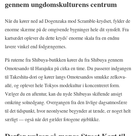
gennem ungdomskulturens centrum
Når du kører ned ad Dogenzaka mod Scramble-krydset, fylder de
enorme skærme på de omgivende bygninger hele dit synsfelt. Fra
kartsædet oplever du dette kryds’ enorme skala fra en endnu
lavere vinkel end fodgængernes.
På ruterne fra Shibuya-butikken kører du fra Shibuya gennem
Omotesando til Harajuku på cirka en time. Du passerer indgangen
til Takeshita-dori og kører langs Omotesandos smukke zelkova-
allé, og oplever hele Tokyos modekultur i koncentreret form.
Vælger du en aftentur, kan du nyde Shibuyas skiftende ansigt
omkring solnedgang. Overgangen fra den livlige dagsatmosfære
til det tidspunkt, hvor neonlysene begynder at tænde, er noget helt
særligt — også når det gælder fotogene øjeblikke.
Derfor vælger så mange Street Kart til