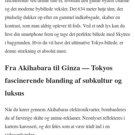
fascinerende ved denne rute er, hvordan den gamle bydels charme
og det moderne bybillede veksler. Det 634 meter høje tårn, der
pludselig dukker op efter en gammel indkøbsgade, skaber en
kontrast, som man aldrig oplever til fods. Ved et rødt lys kan du
hive din smartphone frem og tage det perfekte billede med Skytree
i baggrunden. Hvis du vil have det ultimative Tokyo-billede, er
denne strækning et absolut must.
Fra Akihabara til Ginza — Tokyos
fascinerende blanding af subkultur og
luksus
Når du kører gennem Akihabaras elektronikvarter, bombarderes
du af farverige skilte og anime-reklamer. Neonlyset reflekteres i
kartens karosseri, og det føles som at være trådt ind i en
videospilverden.