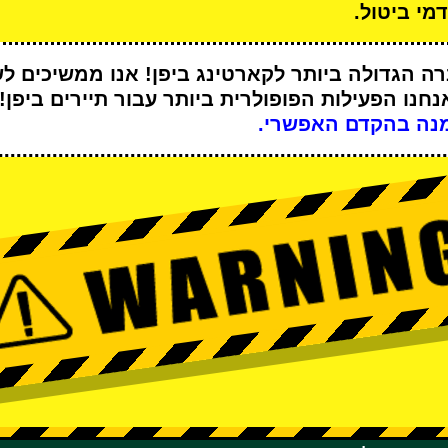
מי ביטול.
ה הגדולה ביותר לקארטינג
ביפן! אנו ממשיכים ל
נחנו
הפעילות הפופולרית ביותר
עבור תיירים ביפן!
נה בהקדם האפשרי.