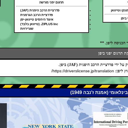
תרגום יפני מורשה
נקו וטייוואן
פדרציית הרכב היפנית (JAF)
פדרציית הרכב הגרמנית
 ביפן
איגוד היחסים טייוואן-יפן
ZIPLUS Inc. (טייוואן בלבד)
שגרירויות
הכניסה ליפן. **
 תרגום יפני ביפן
ידי פדרציית הרכב היפנית (JAF) ביפן.
https://driverslicense.jp/translation/
ץ ליפן: