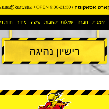
asa@kart.st
קארט אסאקוסה
OPEN 9:30-21:30
-9988
📧
הזמנות
חברה
שאלות ותשובות
גישה
מחיר
חוות ד
רישיון נהיגה