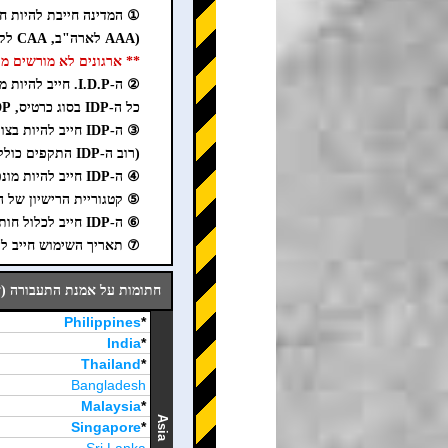
① המדינה חייבת להיות חתומה על אמנת
(AAA לארה"ב, CAA לקנדה, AAA לאוסטרליה, AA לבריטניה)
** ארגונים לא מורשים מוכרים IDP מזויף באינטרנט. היזהר
② ה-I.D.P. חייב להיות מונפק על ידי ארגון מוסמך המוכר על ידי המדינה או הרשות.
כל ה-IDP בסוג כרטיס, IDP דיגיטלי, IDP נייר יחיד וצילומים, אינם תקפים ביפן.
③ ה-IDP חייב להיות בצורת חוברת נייר.
(רוב ה-IDP התקפים כוללים "1949" כתוב על הכריכה.
④ ה-IDP חייב להיות מונפק בהתאם לאמנת התעבורה (ז'נבה, 1949).
⑤ קטגוריית הרישיון של ה-IDP חייבת להיות כתובה כ-A, B, C, D, או
⑥ ה-IDP חייב לכלול חותמת או סימן בחלק B של קטגוריית הרישיון.
⑦ תאריך השימוש חייב להיות בתוך שנ
חתומות על אמנת התעבורה (ז'נבה, 1949) / מדינות מנפיק
Philippines
*
India
*
Thailand
*
Bangladesh
Malaysia
*
Asia
Singapore
*