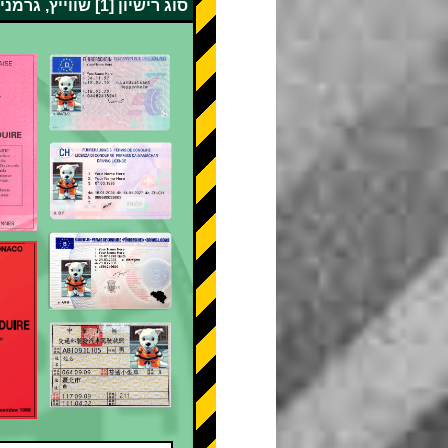
סוג רישיון [1] שווייץ, גרמניה, צרפת, בלגיה, מונקו, טייוואן