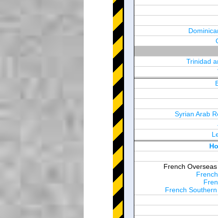
Dominica
Trinidad 
Syrian Arab R
L
United Arab Em
Ho
French Overseas T
French
Fren
French Southern 