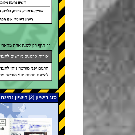
רישיון נהיגה מקומי
שווייץ, גרמניה, צרפת, בלגיה, מו
רישיון דיגיטלי אינו תקף
** תקף רק לשנה אחת מתאריך 
אודות ארגונים מורשים להנפקת
תרגום יפני מורשה ניתן להנפיק על 
להשגת תרגום יפני מורשה מחו
סוג רישיון [2] רישיון נהיגה בינלאומי (אמנת ז'נבה 1949)