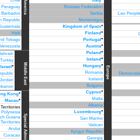
Chile
Italy
*
America
Paraguay
Russian Federation
Barbados
Serbia
Lao People
n Republic
Montenegro
Guatemala
Kingdom of Spain
*
Haiti
Finland
*
and Tobago
Portugal
*
Venezuela
Austria
*
Jamaica
Poland
*
Bahrain
Ireland
*
Turkey
Middle East
Hungary
*
Israel
*
Europe
Romania
epublic
Democratic
Iceland
Jordan
Bulgaria
ebanon
Cyprus
*
irates
*
ng Kong
*
Malta
Macau
*
Albania
erritories
Luxembourg
*
 Polynesia
ch Guiana
San Marino
Territories
Vatican
Aruba
Kyrgyz Republic
Curacao
Georgia