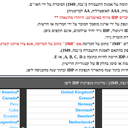
 התעבורה (ז'נבה, 1949) המוכרת על ידי האו"ם.
ו מהונאה! **
אם "1968" כתוב על הכריכה, אנא צרו איתנו קשר).
 E.
ה מתאריך הנפקת ה-IDP ובתוך שנה מהכניסה ליפן.
ות IDP ליפן
f America
*
United Kingdom
*
Canada
*
Greece
*
Peru
Norway
*
Cuba
Denmark
*
Ecuador
Sweden
*
Argentina
*
Netherlands
*