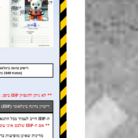
רישיון נהיגה בינלאומי (
(אמנת 1949 בלבד)
** לא ניתן להנפיק IDP ביפן. חובה להשיג את ה-IDP במדינת הלידה לפני הגעה ליפן **
רישיון נהיגה בינלאומי (IDP) תקף ביפן
ה-IDP חייב לעמוד בכל התנאים הבאים (①~⑦).
** אם ה-IDP שלכם אינו עומד בתנאי אחד או יותר, אנא צרו איתנו קשר בדחיפות. **
מדינות שאינן מופיעות ברש