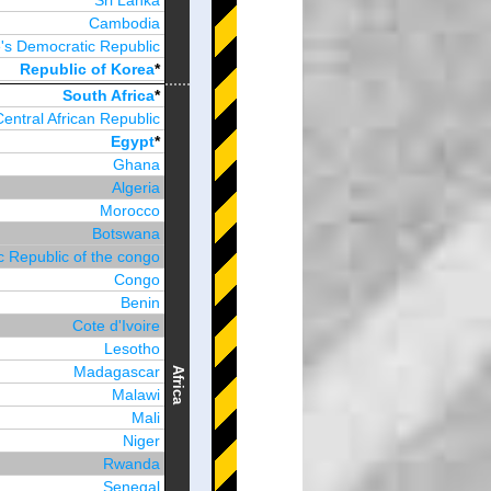
Sri Lanka
Cambodia
's Democratic Republic
Republic of Korea
*
Brunei Darussalam
South Africa
*
Central African Republic
Egypt
*
Ghana
Algeria
Morocco
Botswana
 Republic of the congo
Congo
Benin
Cote d'Ivoire
Lesotho
Madagascar
Africa
Malawi
Mali
Niger
Rwanda
Senegal