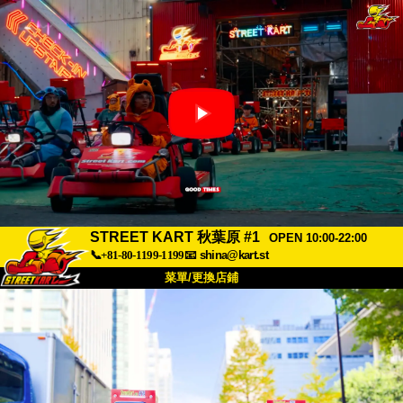
STREET KART 秋葉原 #1
OPEN 10:00-22:00
📞+81-80-1199-1199
📧
shina@kart.st
菜單/更換店鋪
首頁
關於
規格
價格
交通方式
顧客聲音
常見問題