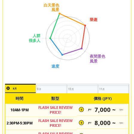
8月
9月
10月
11月
時間
類型
價格 (JPY)
FLASH SALE REVIEW
7,000 ~
10AM-1PM
JPY
/pax
¥
PRICE!
FLASH SALE REVIEW
8,000 ~
2:30PM-5:30PM
JPY
/pax
¥
PRICE!
FLASH SALE REVIEW