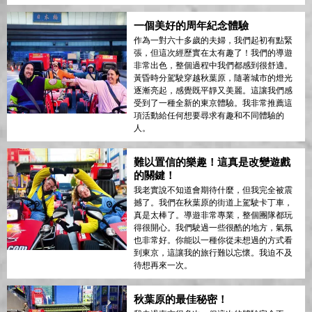
一個美好的周年紀念體驗
作為一對六十多歲的夫婦，我們起初有點緊
張，但這次經歷實在太有趣了！我們的導遊
非常出色，整個過程中我們都感到很舒適。
黃昏時分駕駛穿越秋葉原，隨著城市的燈光
逐漸亮起，感覺既平靜又美麗。這讓我們感
受到了一種全新的東京體驗。我非常推薦這
項活動給任何想要尋求有趣和不同體驗的
人。
難以置信的樂趣！這真是改變遊戲
的關鍵！
我老實說不知道會期待什麼，但我完全被震
撼了。我們在秋葉原的街道上駕駛卡丁車，
真是太棒了。導遊非常專業，整個團隊都玩
得很開心。我們駛過一些很酷的地方，氣氛
也非常好。你能以一種你從未想過的方式看
到東京，這讓我的旅行難以忘懷。我迫不及
待想再來一次。
秋葉原的最佳秘密！