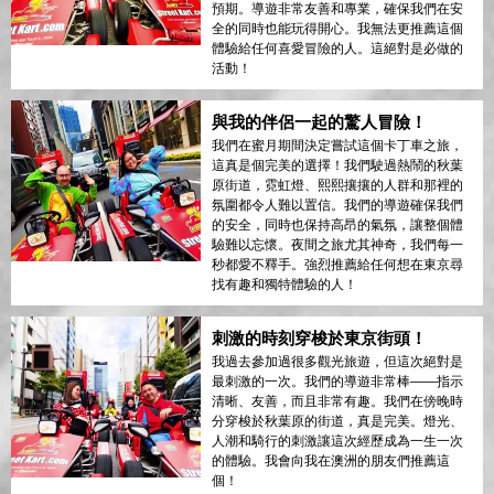
預期。導遊非常友善和專業，確保我們在安
全的同時也能玩得開心。我無法更推薦這個
體驗給任何喜愛冒險的人。這絕對是必做的
活動！
與我的伴侶一起的驚人冒險！
我們在蜜月期間決定嘗試這個卡丁車之旅，
這真是個完美的選擇！我們駛過熱鬧的秋葉
原街道，霓虹燈、熙熙攘攘的人群和那裡的
氛圍都令人難以置信。我們的導遊確保我們
的安全，同時也保持高昂的氣氛，讓整個體
驗難以忘懷。夜間之旅尤其神奇，我們每一
秒都愛不釋手。強烈推薦給任何想在東京尋
找有趣和獨特體驗的人！
刺激的時刻穿梭於東京街頭！
我過去參加過很多觀光旅遊，但這次絕對是
最刺激的一次。我們的導遊非常棒——指示
清晰、友善，而且非常有趣。我們在傍晚時
分穿梭於秋葉原的街道，真是完美。燈光、
人潮和騎行的刺激讓這次經歷成為一生一次
的體驗。我會向我在澳洲的朋友們推薦這
個！