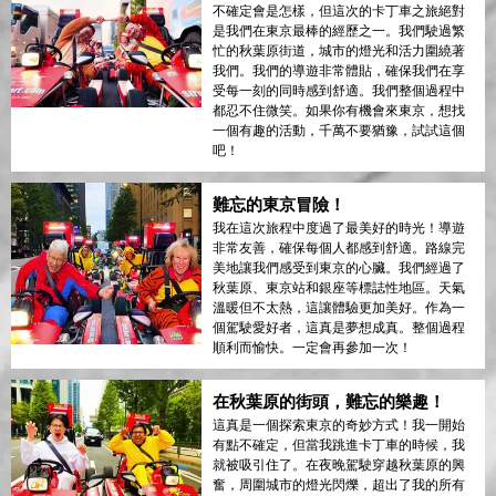
不確定會是怎樣，但這次的卡丁車之旅絕對
是我們在東京最棒的經歷之一。我們駛過繁
忙的秋葉原街道，城市的燈光和活力圍繞著
我們。我們的導遊非常體貼，確保我們在享
受每一刻的同時感到舒適。我們整個過程中
都忍不住微笑。如果你有機會來東京，想找
一個有趣的活動，千萬不要猶豫，試試這個
吧！
難忘的東京冒險！
我在這次旅程中度過了最美好的時光！導遊
非常友善，確保每個人都感到舒適。路線完
美地讓我們感受到東京的心臟。我們經過了
秋葉原、東京站和銀座等標誌性地區。天氣
溫暖但不太熱，這讓體驗更加美好。作為一
個駕駛愛好者，這真是夢想成真。整個過程
順利而愉快。一定會再參加一次！
在秋葉原的街頭，難忘的樂趣！
這真是一個探索東京的奇妙方式！我一開始
有點不確定，但當我跳進卡丁車的時候，我
就被吸引住了。在夜晚駕駛穿越秋葉原的興
奮，周圍城市的燈光閃爍，超出了我的所有