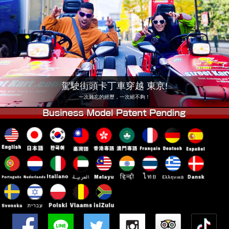
公司
預訂
更換店鋪
東京 品川 #1
東京 秋葉原 #1
東京 秋葉原 #2
東京 澀谷
東京 澀谷附店
東京灣
駕駛街頭卡丁車穿越 東京!
東京 淺草
大阪
一次難忘的經歷，一次絕不夠！
沖繩