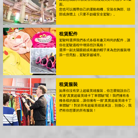
面。
您也可以攜帶自己的運動相機，安裝在胸部、頭
部或身體上（只要不妨礙安全駕駛）。
租賃配件
駕駛時選擇我們各式各樣有趣又時尚的配件，讓
你在駕駛過程中增添些許風格！
選擇一副太陽眼鏡或有趣的帽子來為您的服裝增
添一些亮點，駕駛穿越城市。
租賃服裝
如果你沒有穿上超級英雄服裝，你怎麼能說自己
有過“真實超級英雄卡丁車體驗”呢！我們擁有各
種各樣的服裝，讓你擁有一個“真實超級英雄卡丁
車體驗”！對於所有超級英雄迷來說，別擔心，我
們有你想要的所有服裝！