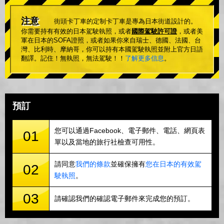
注意
街頭卡丁車的定制卡丁車是專為日本街道設計的。
你需要持有有效的日本駕駛執照，或者
國際駕駛許可證
，或者美
軍在日本的SOFA證照，或者如果你來自瑞士、德國、法國、台
灣、比利時、摩納哥，你可以持有本國駕駛執照並附上官方日語
翻譯。記住！無執照，無法駕駛！！
了解更多信息
。
預訂
您可以通過Facebook、電子郵件、電話、網頁表
01
單以及當地的旅行社檢查可用性。
請同意
我們的條款
並確保擁有
您在日本的有效駕
02
駛執照
。
03
請確認我們的確認電子郵件來完成您的預訂。