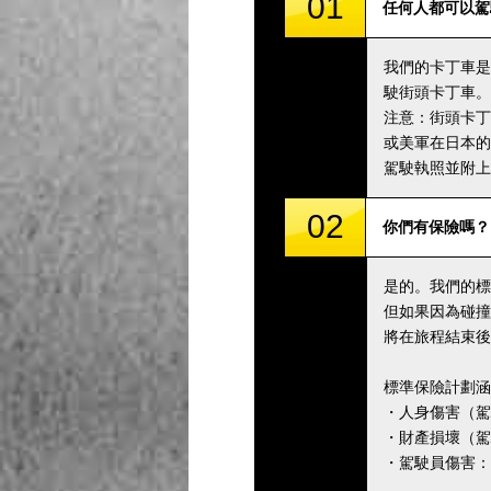
01
任何人都可以駕
我們的卡丁車是
駛街頭卡丁車。
注意：街頭卡丁
或美軍在日本的
駕駛執照並附上
02
你們有保險嗎？
是的。我們的標
但如果因為碰撞
將在旅程結束後
標準保險計劃涵
・人身傷害（駕駛
・財產損壞（駕駛
・駕駛員傷害：5,