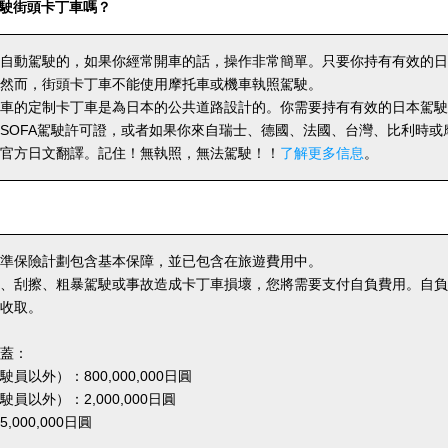
駛街頭卡丁車嗎？
自動駕駛的，如果你經常開車的話，操作非常簡單。只要你持有有效的日
然而，街頭卡丁車不能使用摩托車或機車執照駕駛。
車的定制卡丁車是為日本的公共道路設計的。你需要持有有效的日本駕駛
SOFA駕駛許可證，或者如果你來自瑞士、德國、法國、台灣、比利時或
官方日文翻譯。記住！無執照，無法駕駛！！
了解更多信息
。
準保險計劃包含基本保障，並已包含在旅遊費用中。
、刮擦、粗暴駕駛或事故造成卡丁車損壞，您將需要支付自負費用。自負金額
收取。
蓋：
員以外）：800,000,000日圓
員以外）：2,000,000日圓
000,000日圓