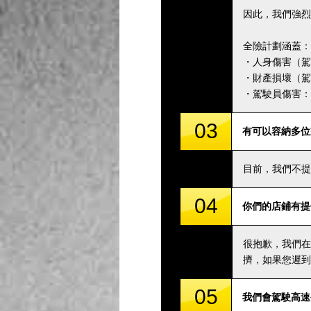
因此，我們強烈
全險計劃涵蓋：
・人身傷害（駕駛
・財產損壞（駕駛
・駕駛員傷害：5,
03
有可以容納多位
目前，我們不提
04
你們的店鋪有提
很抱歉，我們在
擠，如果您遲到
05
我們會駕駛高速