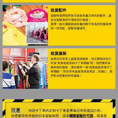
租賃配件
駕駛時選擇我們各式各樣有趣又時尚的配件，讓
你在駕駛過程中增添些許風格！
選擇一副太陽眼鏡或有趣的帽子來為您的服裝增
添一些亮點，駕駛穿越城市。
租賃服裝
如果你沒有穿上超級英雄服裝，你怎麼能說自己
有過“真實超級英雄卡丁車體驗”呢！我們擁有各
種各樣的服裝，讓你擁有一個“真實超級英雄卡丁
車體驗”！對於所有超級英雄迷來說，別擔心，我
們有你想要的所有服裝！
注意
街頭卡丁車的定制卡丁車是專為日本街道設計的。
你需要持有有效的日本駕駛執照，或者
國際駕駛許可證
，或者美