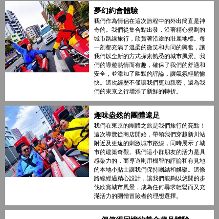
夢幻約會體驗
我們作為情侶在這次旅程中的外出簡直是神
奇的。我們從集合點出發，沿著精心規劃的
城市路線旅行，欣賞著沿途的壯麗地標。每
一刻都充滿了溫柔的微笑和共同的興奮，讓
我們以全新的方式探索熟悉的城市風景。我
們的導遊熱情而有趣，確保了我們的舒適和
安全，並添加了幽默的評論，讓氣氛輕鬆愉
快。這次經歷不僅讓我們更加親密，還為我
們的東京之行增添了新鮮的轉折。
趣味盎然的團體遠足
我們在東京的團體之旅是我們旅行的亮點！
這次導覽從商店開始，帶領我們穿越新川站
附近及更遠的刺激城市路線，同時展示了城
市的建築奇觀。我們這小群朋友的活力是具
感染力的，而導遊則用機智的評論和有見地
的本地小貼士讓我們保持團結和娛樂。這條
路線經過精心設計，讓我們能夠以悠閒的步
伐欣賞城市風景，成為任何尋求輕鬆而又充
滿活力的團體冒險者的理想選擇。