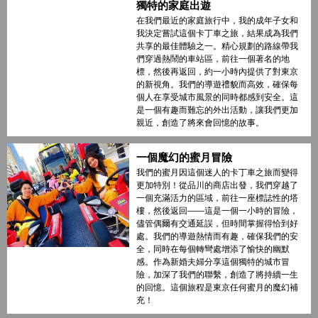
獨特的家庭出遊
在我們最近的家庭旅行中，我的成年子女和
我決定嘗試這個卡丁車之旅，結果成為我們
共享的最佳體驗之一。精心規劃的路線帶我
們穿過熱鬧的車站區，前往一個著名的地
標，然後再返回，約一小時內提供了對東京
的新視角。我們的導遊禮貌而高效，確保每
個人在享受城市風景的同時都感到安全。這
是一個有趣而難忘的外出活動，讓我們更加
親近，創造了將來會回憶的故事。
一個魔幻的蜜月冒險
我們的蜜月因這個迷人的卡丁車之旅而變得
更加特別！從品川的商店出發，我們穿越了
一個充滿活力的區域，前往一座標誌性的塔
樓，然後返回——這是一個一小時的冒險，
儘管偶爾有交通延誤，但時間掌握得恰到好
處。我們的導遊熱情而有趣，確保我們的安
全，同時在每個轉彎處增添了愉快的幽默
感。作為新婚夫婦分享這個獨特的城市冒
險，加深了我們的聯繫，創造了將持續一生
的回憶。這個旅程是東京任何蜜月的魔幻補
充！