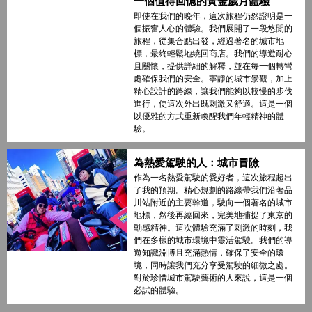
一個值得回憶的黃金歲月體驗
即使在我們的晚年，這次旅程仍然證明是一
個振奮人心的體驗。我們展開了一段悠閒的
旅程，從集合點出發，經過著名的城市地
標，最終輕鬆地繞回商店。我們的導遊耐心
且關懷，提供詳細的解釋，並在每一個轉彎
處確保我們的安全。寧靜的城市景觀，加上
精心設計的路線，讓我們能夠以較慢的步伐
進行，使這次外出既刺激又舒適。這是一個
以優雅的方式重新喚醒我們年輕精神的體
驗。
為熱愛駕駛的人：城市冒險
作為一名熱愛駕駛的愛好者，這次旅程超出
了我的預期。精心規劃的路線帶我們沿著品
川站附近的主要幹道，駛向一個著名的城市
地標，然後再繞回來，完美地捕捉了東京的
動感精神。這次體驗充滿了刺激的時刻，我
們在多樣的城市環境中靈活駕駛。我們的導
遊知識淵博且充滿熱情，確保了安全的環
境，同時讓我們充分享受駕駛的細微之處。
對於珍惜城市駕駛藝術的人來說，這是一個
必試的體驗。