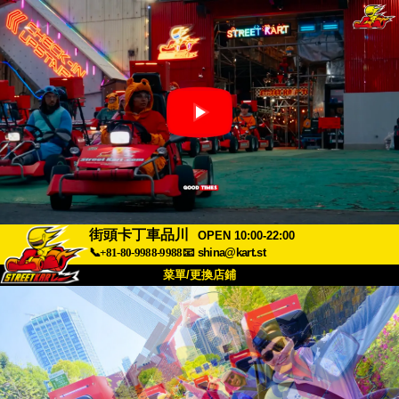
街頭卡丁車品川
OPEN 10:00-22:00
📞+81-80-9988-9988
📧
shina@kart.st
菜單/更換店鋪
首頁
關於
規格
價格
交通方式
顧客聲音
常見問題