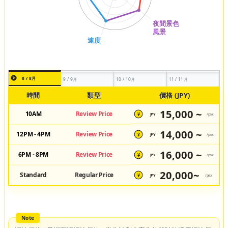
8 / 8月
9 / 9月
10 / 10月
11 / 11月
時間
類型
價格 (JPY)
15,000 ~
10AM
Review Price
JPY
/pax
¥
14,000 ~
12PM - 4PM
Review Price
JPY
/pax
¥
16,000 ~
6PM - 8PM
Review Price
JPY
/pax
¥
20,000~
Standard
Regular Price
JPY
/pax
¥