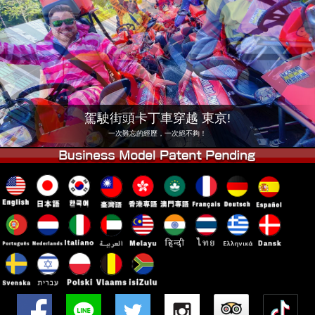
公司
預訂
更換店鋪
東京 品川 #1
東京 秋葉原 #1
東京 秋葉原 #2
東京 澀谷
東京 澀谷附店
東京灣
駕駛街頭卡丁車穿越 東京!
東京 淺草
大阪
一次難忘的經歷，一次絕不夠！
沖繩