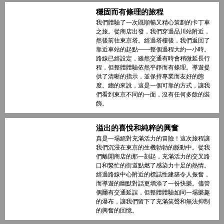
穩固而有條理的旅程
我們體驗了一次既順暢又精心策劃的卡丁車
之旅。從商店出發，我們穿過品川站附近，
然後前往東京塔。經過塔樓後，我們返回了
靠近車站的起點——整個過程大約一小時。
路線已經設定，雖然交通有時會稍微延長行
程，但整體體驗依然平靜而有條理。導遊提
供了清晰的指示，並保持專業而友好的態
度。總的來說，這是一個可靠的方式，讓我
們看到東京不同的一面，沒有任何多餘的裝
飾。
溢出的喜悅和純粹的興奮
真是一場絕對充滿活力的冒險！這次旅程讓
我們沉浸在東京的生機勃勃的脈動中。從我
們離開商店的那一刻起，充滿活力的交叉路
口和繁忙的街道點燃了感染力十足的熱情。
經過路線中心附近的標誌性建築令人振奮，
而導遊的幽默對話更增添了一份快樂。儘管
偶爾有交通延誤，但整體體驗如同一場樂趣
的瀑布，讓我們留下了充滿笑聲和無法抑制
的興奮的回憶。