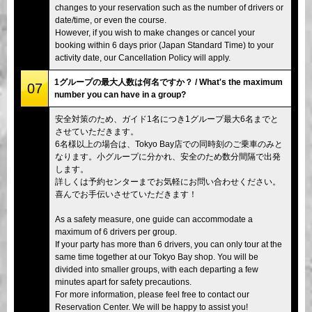
changes to your reservation such as the number of drivers or
date/time, or even the course.
However, if you wish to make changes or cancel your
booking within 6 days prior (Japan Standard Time) to your
activity date, our Cancellation Policy will apply.
1グループの最大人数は何名ですか？ / What's the maximum
07
number you can have in a group?
安全対策のため、ガイド1名につき1グループ最大6名までと
させていただきます。
6名様以上の場合は、Tokyo Bay店での同時刻のご乗車のみと
なります。小グループに分かれ、安全のため数分間隔で出発
します。
詳しくは予約センターまでお気軽にお問い合わせください。
喜んでお手伝いさせていただきます！
As a safety measure, one guide can accommodate a
maximum of 6 drivers per group.
If your party has more than 6 drivers, you can only tour at the
same time together at our Tokyo Bay shop. You will be
divided into smaller groups, with each departing a few
minutes apart for safety precautions.
For more information, please feel free to contact our
Reservation Center. We will be happy to assist you!