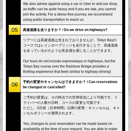
We also advise against using a car or Uber to visit our shop,
as traffic can be quite heavy and if you are late, you cannot
join the activity. For a stress-free journey, we recommend
using public transportation to reach us.
05
高速道路を走りますか？ / Do we drive on highways?
ツアーには高速道路は含まれておりませんが、Tokyo Bayの
コースではレインボーブリッジを走行することで、高速道路
を走っているかのような疾走感を感じることができます。
Our tours do not include expressways or highways, but the
Tokyo Bay course over the Rainbow Bridge provides a
thrilling experience that feels similar to highway driving!.
予約の変更やキャンセルはできますか？ / Can reservations
06
be changed or cancelled?
ご予約の変更は、その時点での空席状況により可能です。ド
ライバーの人数や日時、コースの変更も可能です。
ただし、6日前（日本時間）以降の変更・キャンセルは、キャ
ンセルポリシーが適用されます。
Yes, changes to your reservation can be made based on
availability at the time of your request. You are able to make