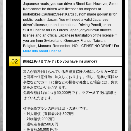
Japanese roads, you can drive a Street Kart.However, Street
Kart cannot be driven with licenses for mopeds or
motorbikes.Caution:Street Kart's custom made go-kart is for
public roads in Japan. You will need a valid Japanese
driver's license, or an International Driving Permit, or an
SOFA License for US Forces Japan, or your own driver's
license and an official Japanese translation of the license if
you are from Switzerland, Germany, France, Taiwan,
Belgium, Monaco. Remember! NO LICENSE NO DRIVE!! For
More info about License
.
02
保険はありますか？ / Do you have insurance?
加入が義務付けられている自賠責保険の他にレンタカー業者
と同等の任意保険に加入しております。但し、乱暴な運転や
事故などでカートに傷などの損害が発生した場合には、免責
額をお支払いいただきます。
免責金額は1台につき50,000円です。ツアー終了後に請求さ
せていただきます。
標準保険プランの内容は以下の通りです。
・対人賠償（運転者以外:80万円
・対物賠償:200万円
・運転者傷害:500万円
・免責額:50,000 円/台