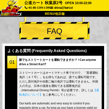
公道カート 秋葉原2号
OPEN 10:00-22:00
📞+81-80-1199-1199
📧
shina@kart.st
MENU/他店舗
トップ
FAQ
概要
車両
価格
アクセス
評価
FAQ
会社
予約
よくある質問 (Frequently Asked Questions)
他店舗
誰でもストリートカートを運転できますか？ / Can anyone
01
drive a Street Kart?
東京 品川
東京 秋葉原 #1
ストリートカートはオートマチック車ですので、「普通運転
東京 秋葉原 #2
東京 渋谷
免許（ＡＴ可）」をお持ちであれば、誰でも運転可能です。
東京 渋谷アネックス
東京ベイ
ただし原付免許や自動二輪の免許では運転できません。外国
人の方は、日本の道路を運転できる国際免許証
東京 浅草
大阪
（International Driving Permit）等が必要です。詳しくは
【運
転免許について】
をご参考にしてください。
沖縄
Our karts are automatic and very easy to control if you
regularly drive a car. As long as you have a license valid on