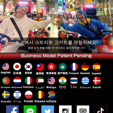
회사 정보
예약
지점 변경
도쿄 시나가와 #1
도쿄 아키하바라#1
도쿄 아키하바라#2
도쿄 시부야
도쿄 시부야 애넥스
도쿄 베이
도쿄에서 스트리트 고카트를 체험하세요!
도쿄 아사쿠사
오사카
평생 잊지 못할 경험! 한 번으로는 절대 부족합니다!
오키나와