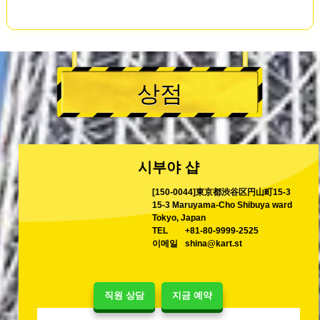
상점
시부야 샵
[150-0044]東京都渋谷区円山町15-3
15-3 Maruyama-Cho Shibuya ward
Tokyo, Japan
TEL
+81-80-9999-2525
이메일
shina@kart.st
직원 상담
지금 예약