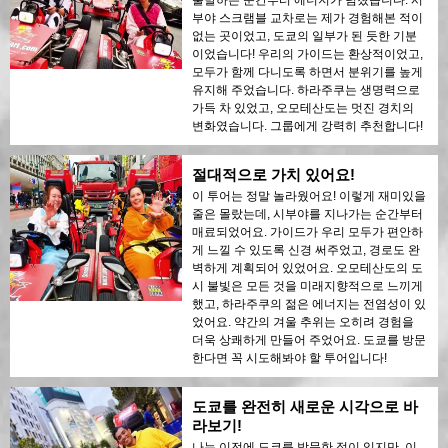
출발하는 순간부터 에너지가 넘쳤습니다. 시
부야 스크램블 교차로는 제가 경험해본 적이
없는 곳이었고, 도쿄의 일부가 된 듯한 기분
이었습니다! 우리의 가이드는 환상적이었고,
모두가 함께 다니도록 하면서 분위기를 높게
유지해 주었습니다. 하라주쿠는 생명력으로
가득 차 있었고, 오모테산도는 멋진 경치의
변화였습니다. 그룹에게 강력히 추천합니다!
절대적으로 가치 있어요!
이 투어는 정말 놀라웠어요! 이렇게 재미있을
줄은 몰랐는데, 시부야를 지나가는 순간부터
매료되었어요. 가이드가 우리 모두가 편안하
게 느낄 수 있도록 신경 써주었고, 경로도 완
벽하게 계획되어 있었어요. 오모테산도의 도
시 불빛은 모든 것을 미래지향적으로 느끼게
했고, 하라주쿠의 젊은 에너지는 전염성이 있
었어요. 약간의 겨울 추위는 오히려 경험을
더욱 상쾌하게 만들어 주었어요. 도쿄를 방문
한다면 꼭 시도해봐야 할 투어입니다!
도쿄를 완전히 새로운 시각으로 바
라보기!
나는 이전에 도쿄를 방문한 적이 있지만, 이