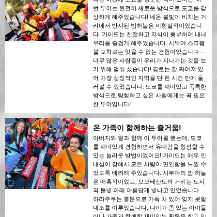
번 투어는 완전히 새로운 방식으로 도쿄를 감
상하게 해주었습니다! 네온 불빛이 비치는 거
리에서 반사된 밤하늘은 비현실적이었습니
다. 가이드는 친절하고 지식이 풍부하여 내내
우리를 즐겁게 해주었습니다. 시부야 스크램
블 교차로는 잊을 수 없는 경험이었습니다—
너무 많은 사람들이 우리가 지나가는 것을 보
기 위해 멈춰 섰습니다! 경로는 잘 짜여져 있
어 가장 상징적인 지역을 단 한 시간 만에 둘
러볼 수 있었습니다. 도쿄를 재미있고 독특한
방식으로 탐험하고 싶은 사람에게는 꼭 필요
한 투어입니다!
온 가족이 함께하는 즐거움!
아버지와 형과 함께 이 투어를 했는데, 도쿄
를 재미있게 경험하면서 유대감을 형성할 수
있는 놀라운 방법이었어요! 가이드는 매우 인
내심이 강해서 모든 사람이 편안함을 느낄 수
있도록 배려해 주었습니다. 시부야의 밤 하늘
은 매혹적이었고, 오모테산도의 거리는 도시
의 불빛 아래 아름답게 빛나고 있었습니다.
하라주쿠는 흥분으로 가득 차 있어 잊지 못할
대조를 이루었습니다. 나이가 좀 있는 아이들
이나 가족과 함께할 재미있는 활동을 찾고 있