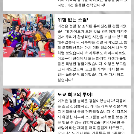
다면, 이건 훌륭한 선택입니다!
위험 없는 스릴!
이것은 정말 잘 조직된 흥미진진한 경험이었
습니다! 가이드가 모든 것을 안전하게 지켜주
면서 우리가 환상적인 시간을 보낼 수 있도록
해주었습니다. 시부야는 정말 재미있었고, 밤
의 오모테산도는 마치 미래 영화에서 나온 것
처럼 보였습니다. 하라주쿠도 하이라이트였
어요—이 관점에서 보는 화려한 패션과 불빛
들은 특별한 경험이었습니다. 여행은 부드럽
고 재미있었으며, 도쿄를 가까이에서 볼 수
있는 놀라운 방법이었습니다. 꼭 다시 하고
싶습니다!
도쿄 최고의 투어!
이것은 정말 놀라운 경험이었습니다! 처음에
는 조금 긴장했지만, 가이드가 매우 전문적이
고 친절해서 금방 편안해졌습니다. 이 각도에
서 유명한 시부야 스크램블 교차로를 보는 것
은 잊을 수 없는 경험이었습니다! 시원한 봄
바람이 타는 재미를 더욱 즐겁게 해주었고,
오모테산도의 세련된 건물들은 하라주쿠의