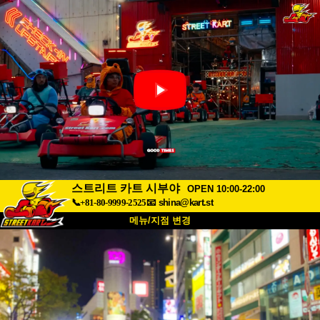
스트리트 카트 시부야
OPEN 10:00-22:00
📞+81-80-9999-2525
📧
shina@kart.st
메뉴/지점 변경
최상단
소개
사양
가격
접근성
고객 리뷰
자주 묻는 질문