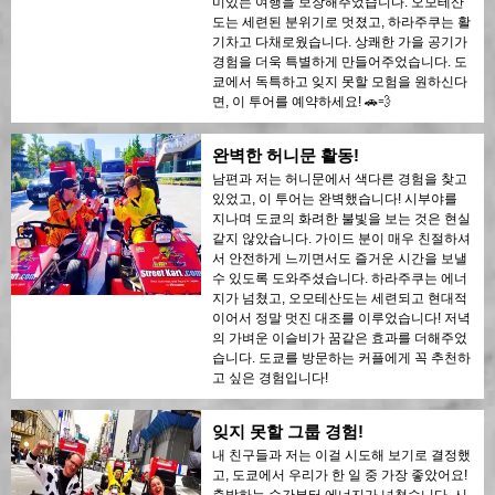
미있는 여행을 보장해주었습니다. 오모테산
도는 세련된 분위기로 멋졌고, 하라주쿠는 활
기차고 다채로웠습니다. 상쾌한 가을 공기가
경험을 더욱 특별하게 만들어주었습니다. 도
쿄에서 독특하고 잊지 못할 모험을 원하신다
면, 이 투어를 예약하세요! 🚗💨
완벽한 허니문 활동!
남편과 저는 허니문에서 색다른 경험을 찾고
있었고, 이 투어는 완벽했습니다! 시부야를
지나며 도쿄의 화려한 불빛을 보는 것은 현실
같지 않았습니다. 가이드 분이 매우 친절하셔
서 안전하게 느끼면서도 즐거운 시간을 보낼
수 있도록 도와주셨습니다. 하라주쿠는 에너
지가 넘쳤고, 오모테산도는 세련되고 현대적
이어서 정말 멋진 대조를 이루었습니다! 저녁
의 가벼운 이슬비가 꿈같은 효과를 더해주었
습니다. 도쿄를 방문하는 커플에게 꼭 추천하
고 싶은 경험입니다!
잊지 못할 그룹 경험!
내 친구들과 저는 이걸 시도해 보기로 결정했
고, 도쿄에서 우리가 한 일 중 가장 좋았어요!