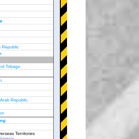
a
 Republic
a
and Tobago
a
n
y
 Arab Republic
n
on
d Arab Emirates
ong
erseas Territories
lynesia