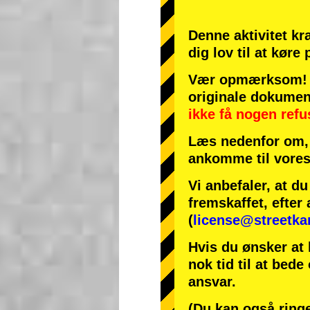
Denne aktivitet kr
dig lov til at køre
Vær opmærksom! H
originale dokumen
ikke få nogen refu
Læs nedenfor om, 
ankomme til vores
Vi anbefaler, at d
fremskaffet, efter 
(
license@streetka
Hvis du ønsker at 
nok tid til at bede
ansvar.
(Du kan også ringe