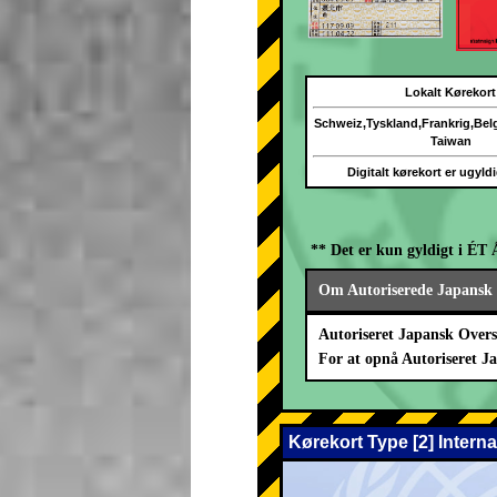
Lokalt Kørekort
Schweiz,Tyskland,Frankrig,Be
Taiwan
Digitalt kørekort er ugyld
** Det er kun gyldigt i ÉT 
Om Autoriserede Japansk 
Autoriseret Japansk Overs
For at opnå Autoriseret J
Kørekort Type [2] Intern