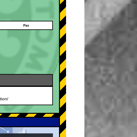
Pas
tion/