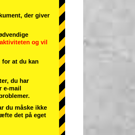
okument, der giver
ødvendige
aktiviteten
og
vil
for at du kan
ter, du har
r e-mail
 problemer.
har du måske ikke
ræfte det på eget