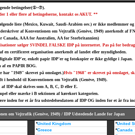
lgende betingelser(①~⑦).
der 1 eller flere af betingelserne, kontakt os AKUT. **
ølgende liste (Mexico, Kuwait, Saudi-Arabien osv.) er ikke medlemmer og 
derskriver af Konventionen om Vejtrafik (Genève, 1949) anerkendt af FN
 Canada, AAA for Australien, AA for Storbritannien)
nisationer sælger SVINDEL FALSKE IDP på internettet. Pas på for bedrag
af en certificeret organisation anerkendt af landet eller myndigheden.
digitale IDP'er, enkelt papir IDP'er og fotokopier er ikke gyldige i Japan.
rm af en PAPIR BOG.
er har "1949" skrevet på omslaget.)
Hvis "1968" er skrevet på omslaget, sk
t i henhold til Konventionen om Vejtrafik (Genève, 1949).
af IDP skal skrives som A, B, C, D eller E.
mpel eller mærke i B sektionen af kørekort kategorien.
e inden for et år fra udstedelsesdatoen af IDP OG inden for et år fra ind
onen om Vejtrafik (Genève, 1949) / IDP Udstedende Lande for Japan
*
United Kingdom
*
United S
*
Greece
*
Canada