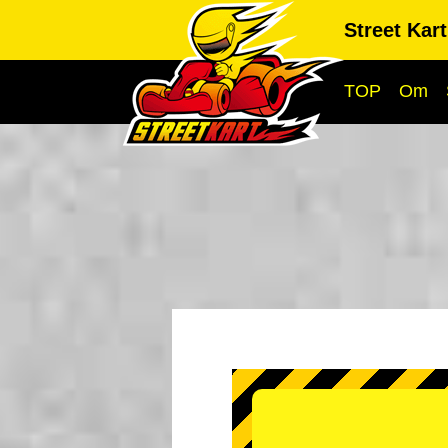
Street Kar
TOP
Om