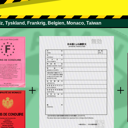
z, Tyskland, Frankrig, Belgien, Monaco, Taiwan
+
+