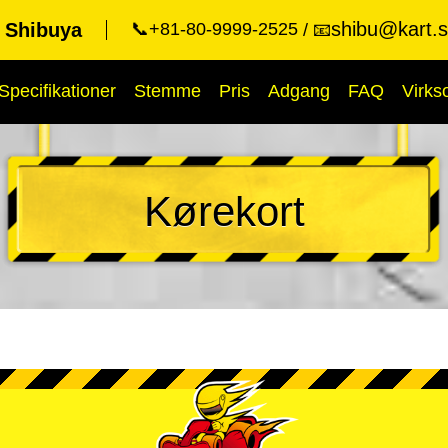
shibu@kart.s
t Shibuya
📞+81-80-9999-2525
📧
Specifikationer
Stemme
Pris
Adgang
FAQ
Virk
Kørekort