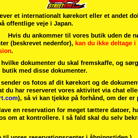
æver et internationalt kørekort eller et andet d
 på offentlige veje i Japan.
vis du ankommer til vores butik uden de n
ter (beskrevet nedenfor),
kan du ikke deltage i 
sion
.
hvilke dokumenter du skal fremskaffe, og sørg 
 butik med disse dokumenter.
u sender os fotos af dit kørekort og de dokumen
at du har reserveret vores aktivitet via chat elle
rt.com
), så vi kan tjekke på forhånd, om der er
lave en reservation for meget tættere datoer, 
 os om at kontrollere. I så fald skal du selv bek
 til vores reservationscenter i åbningstiden.)