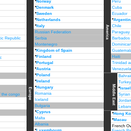
*
Norway
Peru
*
Denmark
Cuba
*
Sweden
Ecuador
*
Netherlands
*
Argentin
*
Italy
Chile
America
Russian Federation
Paraguay
ic Republic
Serbia
Barbados
Montenegro
Dominican
*
Kingdom of Spain
Guatemal
*
Finland
Haiti
c
*
Portugal
Trinidad 
*
Austria
Venezuel
*
Poland
Jamaica
Bahrai
*
Ireland
Turke
Middle East
*
Hungary
*
Israel
Europe
Romania
f the congo
Syrian
Iceland
Jorda
Bulgaria
Leban
*
Cyprus
*
Unite
*
Hong K
Malta
*
Macau
Albania
French Ov
*
Luxembourg
French Po