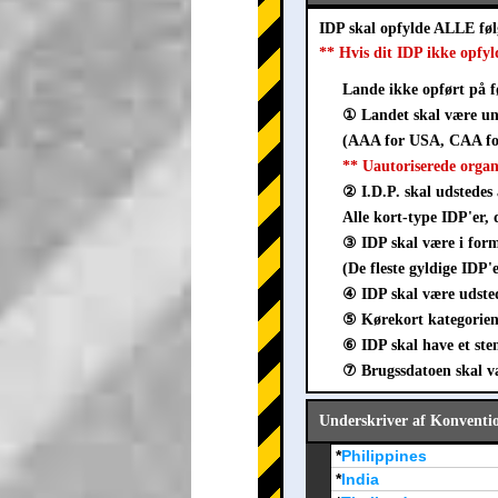
IDP skal opfylde ALLE fø
** Hvis dit IDP ikke opfyl
Lande ikke opført på f
① Landet skal være un
(AAA for USA, CAA for
** Uautoriserede orga
② I.D.P. skal udstedes 
Alle kort-type IDP'er, 
③ IDP skal være i fo
(De fleste gyldige IDP'
④ IDP skal være udsted
⑤ Kørekort kategorien 
⑥ IDP skal have et ste
⑦ Brugssdatoen skal vær
Underskriver af Konventi
*
Philippines
*
India