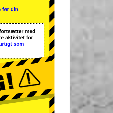
 før din
 fortsætter med
 aktivitet
for
urtigt som