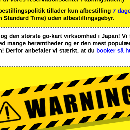
tillingspolitik tillader kun afbestilling
7 dage
 Standard Time) uden afbestillingsgebyr.
og
den største go-kart virksomhed
i Japan! Vi
med
mange berømtheder
og er den
mest populære
n! Derfor anbefaler vi stærkt, at du
booker så h