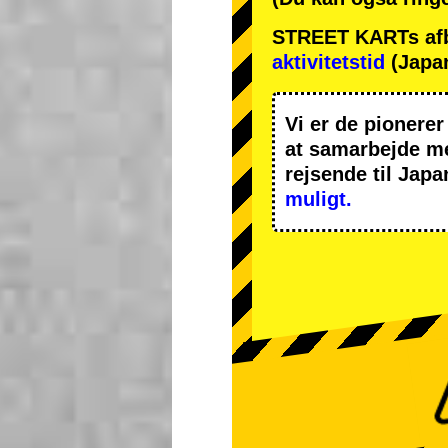
STREET KARTs afbes
aktivitetstid
(Japan
Vi er de
pionerer
at samarbejde 
rejsende til Japa
muligt.