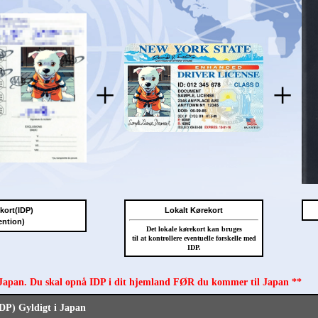
+
+
ekort(IDP)
Lokalt Kørekort
ention)
Det lokale kørekort kan bruges
til at kontrollere eventuelle forskelle med
IDP.
 Japan. Du skal opnå IDP i dit hjemland FØR du kommer til Japan **
IDP) Gyldigt i Japan