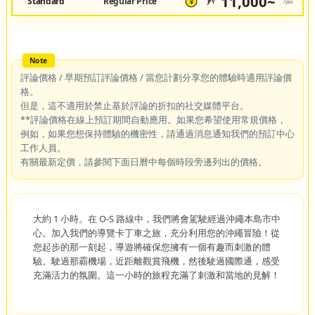
11,000~
Standard
Regular Price
JPY
/pax
¥
評論價格 / 早期預訂評論價格 / 當您計劃分享您的體驗時適用評論價
格。
但是，這不適用於禁止基於評論的折扣的社交媒體平台。
**評論價格在線上預訂期間自動應用。如果您希望使用常規價格，
例如，如果您想保持體驗的機密性，請通過消息通知我們的預訂中心
工作人員。
有關最新定價，請參閱下面日曆中每個時段旁邊列出的價格。
大約 1 小時。在 O-S 路線中，我們將會駕駛經過沖繩本島市中
心。加入我們的導覽卡丁車之旅，充分利用您的沖繩冒險！從
您起步的那一刻起，導遊將確保您擁有一個有趣而刺激的體
驗。駛過那霸機場，近距離觀賞飛機，然後駛過國際通，感受
充滿活力的氛圍。這一小時的旅程充滿了刺激和當地的見解！