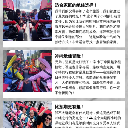
适合家庭的绝佳选择！
我带我的父母参加了这个旅游，我们都度过
了最美好的时光！🌴 这个两个小时的行程非
常棒，因为它让我们有时间欣赏冲绳美丽的
海岸风光并拍摄惊人的照片。我们的导游非
常友善，确保我们感到放松。海洋驾驶是最
宁静又刺激的部分——这是体验这个岛屿的
独特方式！非常适合寻找一点冒险的家庭。
冲绳最佳冒险！
兄弟，這真是太好玩了！🤩 卡丁車開起來很
輕鬆，導遊也非常專業，路線簡直完美。兩
小時的行程絕對是最佳選擇——在瀬長島的
日落美得令人屏息。國際通的夜晚熱鬧非
凡，人們在歡呼和拍照。如果你在沖繩，給
自己一個機會，預訂這個旅遊行程。你一定
不會後悔的！
比预期更有趣！
我不太确定会有什么期待，但这竟然成了我
冲绳之行的亮点之一！🌅 这个为期两小时的
课程让我们有足够的时间充分享受令人惊叹