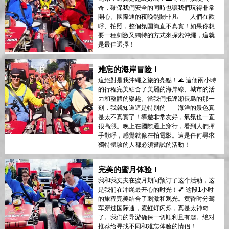
奇，確保我們安全的同時也讓我們玩得非常
開心。國際通的夜晚熱鬧非凡——人們在歡
呼、拍照，整個氛圍簡直不真實！如果你想
要一種刺激又獨特的方式來探索沖繩，這就
是最佳選擇！
难忘的海岸冒险！
這絕對是我沖繩之旅的亮點！🌊 這個兩小時
的行程完美結合了美麗的海岸線、城市的活
力和整體的樂趣。當我們抵達瀬長島的那一
刻，我就知道這是特別的——海洋的景色真
是太不真實了！導遊非常友好，氣氛也一直
很高漲。晚上在國際通上穿行，看到人們揮
手歡呼，感覺就像在拍電影。這是任何尋求
獨特體驗的人都必須嘗試的活動！
完美的蜜月体验！
我和我丈夫在蜜月期间预订了这个活动，这
是我们在冲绳最开心的时光！💕 这段1小时
的旅程完美结合了刺激和观光。黄昏时分驾
车穿过国际通，霓虹灯闪烁，真是太神奇
了。我们的导游确保一切顺利且有趣。绝对
推荐给寻找不同和难忘体验的情侣！