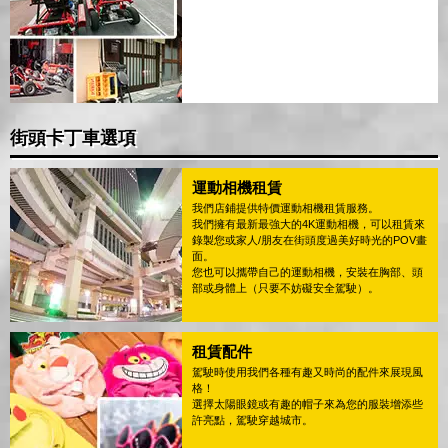
街頭卡丁車選項
運動相機租賃
我們店鋪提供特價運動相機租賃服務。
我們擁有最新最強大的4K運動相機，可以租賃來
錄製您或家人/朋友在街頭度過美好時光的POV畫
面。
您也可以攜帶自己的運動相機，安裝在胸部、頭
部或身體上（只要不妨礙安全駕駛）。
租賃配件
駕駛時使用我們各種有趣又時尚的配件來展現風
格！
選擇太陽眼鏡或有趣的帽子來為您的服裝增添些
許亮點，駕駛穿越城市。