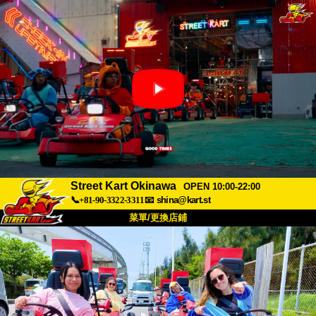
Street Kart Okinawa
OPEN 10:00-22:00
📞+81-90-3322-3311
📧
shina@kart.st
菜單/更換店鋪
首頁
關於
規格
價格
交通方式
顧客聲音
常見問題