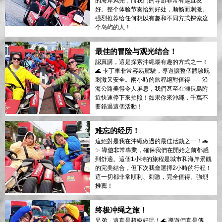
的海岸风光，而我们的导游非常有趣且友
好。整个体验节奏恰到好处，顺畅而刺激。
强烈推荐给任何想以有趣和不同方式探索这
个岛屿的人！
最佳的冒险与观光结合！
認真講，這是探索沖繩最有趣的方式之一！
🌊 卡丁車非常容易駕駛，導遊讓整個體驗既
刺激又安全。兩小時的旅程絕對值得——沿
海公路美得令人屏息，我們甚至在瀬長島附
近快速停下來拍照！如果你來沖繩，千萬不
要錯過這個活動！
难忘的经历！
這絕對是我在沖繩做過的最佳活動之一！🚗
✨ 導遊非常專業，確保我們在開始之前都感
到舒適。這個1小時的旅程是城市和海岸景觀
的完美結合，但下次我會選擇2小時的行程！
這一切都非常順利、刺激，完全值得。強烈
推薦！
终极冲绳之旅！
兄弟，這真是超級好玩！🌊 導遊們真是傳