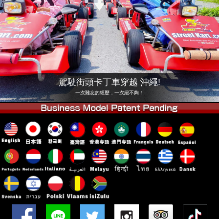
公司
預訂
更換店鋪
東京品川 #1
東京秋葉原#1
東京秋葉原#2
東京澀谷
東京澀谷附屬
東京灣
駕駛街頭卡丁車穿越 沖繩!
東京淺草
大阪
一次難忘的經歷，一次絕不夠！
沖繩