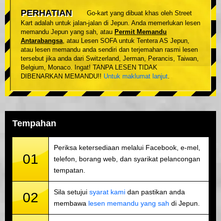
PERHATIAN
Go-kart yang dibuat khas oleh Street
Kart adalah untuk jalan-jalan di Jepun. Anda memerlukan lesen
memandu Jepun yang sah, atau
Permit Memandu
Antarabangsa
, atau Lesen SOFA untuk Tentera AS Jepun,
atau lesen memandu anda sendiri dan terjemahan rasmi lesen
tersebut jika anda dari Switzerland, Jerman, Perancis, Taiwan,
Belgium, Monaco. Ingat! TANPA LESEN TIDAK
DIBENARKAN MEMANDU!!
Untuk maklumat lanjut
.
Tempahan
Periksa ketersediaan melalui Facebook, e-mel,
01
telefon, borang web, dan syarikat pelancongan
tempatan.
Sila setujui
syarat kami
dan pastikan anda
02
membawa
lesen memandu yang sah
di Jepun.