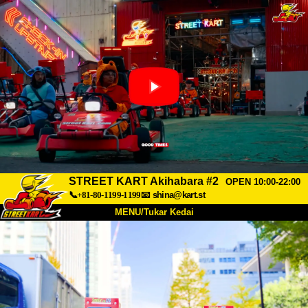
STREET KART Akihabara #2
OPEN 10:00-22:00
📞+81-80-1199-1199
📧
shina@kart.st
MENU/Tukar Kedai
UTAMA
Tentang
Spesifikasi
Harga
Akses
Suara
Soalan Lazim