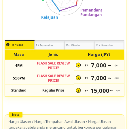
8 / Ogos
9 / September
10 / Oktober
11 / November
Masa
Jenis
Harga (JPY)
FLASH SALE REVIEW
7,000 ~
4PM
JPY
/pax
¥
PRICE!
FLASH SALE REVIEW
7,000 ~
5:30PM
JPY
/pax
¥
PRICE!
15,000~
Standard
Regular Price
JPY
/pax
¥
Harga Ulasan / Harga Tempahan Awal Ulasan / Harga Ulasan
terpakai apabila anda merancang untuk berkongsi pengalaman