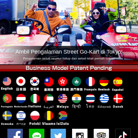
Syarikat
Tempahan
Tukar Kedai
Tokyo Shinagawa
Tokyo Akihabara#1
Tokyo Akihabara#2
Tokyo Shibuya
Tokyo Shibuya Annex
Tokyo Bay
Ambil Pengalaman Street Go-Kart di Tokyo!
Tokyo Asakusa
Osaka
Pengalaman sekali seumur hidup dan sekali tidak pernah cukup!
Okinawa