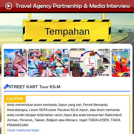
Tempahan
STREET KART Tour KS-M
CAUTION
Anda memerlukan lesen memandu Jepun yang sah, Permit Memandu
Antarabangsa, Lesen SOFA untuk Pasukan AS di Jepun, atau lesen memandu
anda sendiri dengan terjemahan rasmi Jepun jika anda berasal dari Switzerland,
Jerman, Perancis, Taiwan, Belgium atau Monaco. Ingat! TIADA LESEN, TIADA
PEMANDUAN!
Untuk maklumat lanjut.