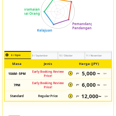
8 / Ogos
9 / September
10 / Oktober
11 / November
Masa
Jenis
Harga (JPY)
Early Booking Review
5,000 ~
10AM - 5PM
JPY
/pax
¥
Price!
Early Booking Review
6,000 ~
7PM
JPY
/pax
¥
Price!
12,000~
Standard
Regular Price
JPY
/pax
¥