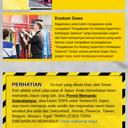
Kostum Sewa
Bagaimana anda boleh mengatakan anda
mengalami “Pengalaman Go-Karting SuperHero
Kehidupan Sebenar” tanpa berpakaian seperti
dia! Kami mempunyai semua kostum yang anda
fikirkan untuk menjadikan ini pengalaman
“Pengalaman Go-Karting SuperHero Kehidupan
Sebenar”! Untuk semua peminat Super Hero,
jangan risau, kami mempunyai semuanya!
PERHATIAN
Go-kart yang dibuat khas oleh Street
Kart adalah untuk jalan-jalan di Jepun. Anda memerlukan lesen
memandu Jepun yang sah, atau
Permit Memandu
Antarabangsa
, atau Lesen SOFA untuk Tentera AS Jepun,
atau lesen memandu anda sendiri dan terjemahan rasmi lesen
tersebut jika anda dari Switzerland, Jerman, Perancis, Taiwan,
Belgium, Monaco. Ingat! TANPA LESEN TIDAK
DIBENARKAN MEMANDU!!
Untuk maklumat lanjut
.