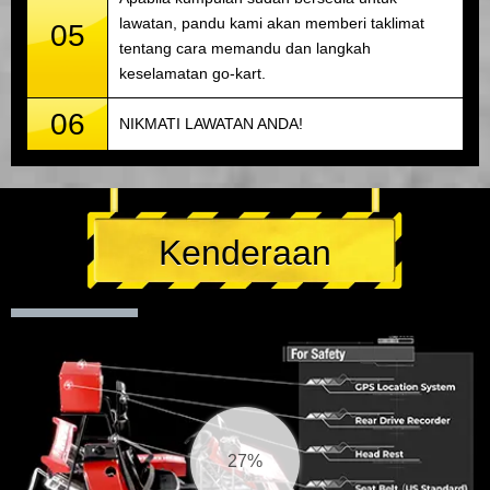
lawatan, pandu kami akan memberi taklimat
05
tentang cara memandu dan langkah
keselamatan go-kart.
06
NIKMATI LAWATAN ANDA!
Kenderaan
27%