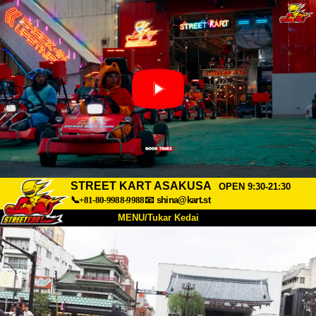
STREET KART ASAKUSA
OPEN 9:30-21:30
📞+81-80-9988-9988
📧
shina@kart.st
MENU/Tukar Kedai
UTAMA
Tentang
Spesifikasi
Harga
Akses
Suara
Soalan Lazim