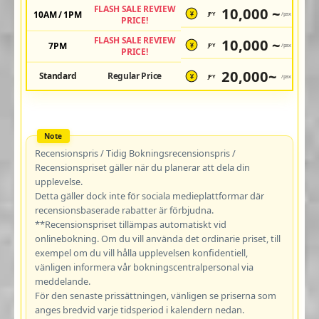
FLASH SALE REVIEW
10,000 ~
10AM / 1PM
JPY
/pax
¥
PRICE!
FLASH SALE REVIEW
10,000 ~
7PM
JPY
/pax
¥
PRICE!
20,000~
Standard
Regular Price
JPY
/pax
¥
Recensionspris / Tidig Bokningsrecensionspris /
Recensionspriset gäller när du planerar att dela din
upplevelse.
Detta gäller dock inte för sociala medieplattformar där
recensionsbaserade rabatter är förbjudna.
**Recensionspriset tillämpas automatiskt vid
onlinebokning. Om du vill använda det ordinarie priset, till
exempel om du vill hålla upplevelsen konfidentiell,
vänligen informera vår bokningscentralpersonal via
meddelande.
För den senaste prissättningen, vänligen se priserna som
anges bredvid varje tidsperiod i kalendern nedan.