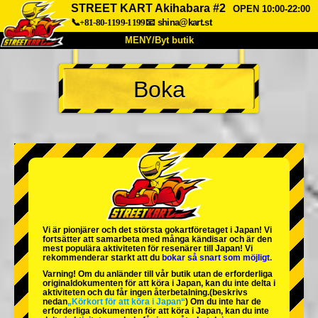
STREET KART Akihabara #2
OPEN 10:00-22:00
📞+81-80-1199-1199
📧
shina@kart.st
MENY/Byt butik
HEM
Boka
Om oss
Specifikationer
Pris
Hitta hit
Röster
FAQ
Företag
Boka
Byt butik
Tokyo Shinagawa
Tokyo Akihabara#1
Tokyo Akihabara#2
Tokyo Shibuya
Vi är
pionjärer
och
det största gokartföretaget
i Japan! Vi
Tokyo Shibuya Annex
Tokyo Bay
fortsätter att samarbeta med
många kändisar
och är
den
mest populära aktiviteten
för resenärer till Japan! Vi
rekommenderar starkt att du
bokar så snart som möjligt.
Tokyo Asakusa
Osaka
Varning! Om du anländer till vår butik utan de erforderliga
originaldokumenten för att köra i Japan, kan du inte delta i
Okinawa
aktiviteten och du får ingen återbetalning.
(beskrivs
nedan
„Körkort för att köra i Japan“
) Om du inte har de
erforderliga dokumenten för att köra i Japan, kan du inte