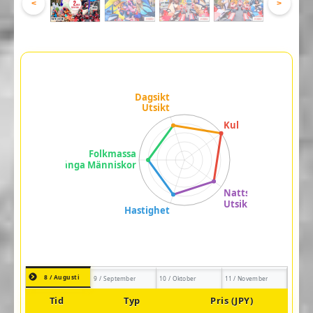
<
>
8 / Augusti
9 / September
10 / Oktober
11 / November
Tid
Typ
Pris (JPY)