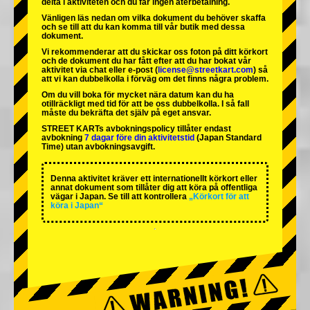
delta i aktiviteten och du får ingen återbetalning.
Vänligen läs nedan om vilka dokument du behöver skaffa
och se till att du kan komma till vår butik med dessa
dokument.
Vi rekommenderar att du skickar oss foton på ditt körkort
och de dokument du har fått efter att du har bokat vår
aktivitet via chat eller e-post (
license@streetkart.com
) så
att vi kan dubbelkolla i förväg om det finns några problem.
Om du vill boka för mycket nära datum kan du ha
otillräckligt med tid för att be oss dubbelkolla. I så fall
måste du bekräfta det själv på eget ansvar.
STREET KARTs avbokningspolicy tillåter endast
avbokning
7 dagar före din aktivitetstid
(Japan Standard
Time) utan avbokningsavgift.
Denna aktivitet kräver ett internationellt körkort eller
annat dokument som tillåter dig att köra på offentliga
vägar i Japan. Se till att kontrollera
„Körkort för att
köra i Japan“