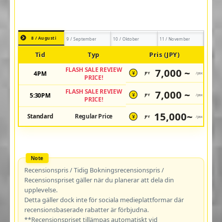
8 / Augusti
9 / September
10 / Oktober
11 / November
Tid
Typ
Pris (JPY)
FLASH SALE REVIEW
7,000 ~
4PM
JPY
/pax
¥
PRICE!
FLASH SALE REVIEW
7,000 ~
5:30PM
JPY
/pax
¥
PRICE!
15,000~
Standard
Regular Price
JPY
/pax
¥
Recensionspris / Tidig Bokningsrecensionspris /
Recensionspriset gäller när du planerar att dela din
upplevelse.
Detta gäller dock inte för sociala medieplattformar där
recensionsbaserade rabatter är förbjudna.
**Recensionspriset tillämpas automatiskt vid