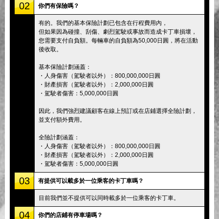
02
你們有保險嗎？
有的。我們的基本保險計劃已包含在行程費用內，
但如果因為碰撞、刮傷、劇烈駕駛或事故而造成卡丁車損壞，
您需要支付自負額。每輛車的自負額為50,000日圓，將在活動
後收取。
基本保險計劃涵蓋：
・人身傷害（駕駛者以外）：800,000,000日圓
・財產損害（駕駛者以外）：2,000,000日圓
・駕駛者傷害：5,000,000日圓
因此，我們強烈建議顧客在線上預訂或在店鋪選擇全險計劃，
並支付額外費用。
全險計劃涵蓋：
・人身傷害（駕駛者以外）：800,000,000日圓
・財產損害（駕駛者以外）：2,000,000日圓
・駕駛者傷害：5,000,000日圓
03
有提供可以載多於一位乘客的卡丁車嗎？
目前我們並不提供可以同時載多於一位乘客的卡丁車。
04
你們的店鋪有停車場嗎？