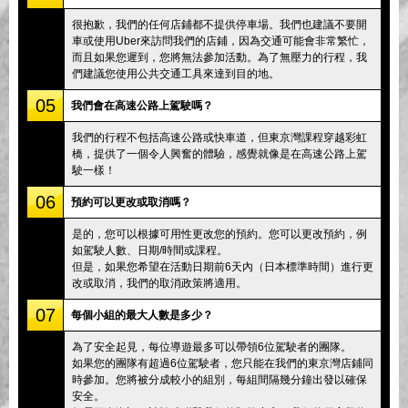
很抱歉，我們的任何店鋪都不提供停車場。我們也建議不要開
車或使用Uber來訪問我們的店鋪，因為交通可能會非常繁忙，
而且如果您遲到，您將無法參加活動。為了無壓力的行程，我
們建議您使用公共交通工具來達到目的地。
05
我們會在高速公路上駕駛嗎？
我們的行程不包括高速公路或快車道，但東京灣課程穿越彩虹
橋，提供了一個令人興奮的體驗，感覺就像是在高速公路上駕
駛一樣！
06
預約可以更改或取消嗎？
是的，您可以根據可用性更改您的預約。您可以更改預約，例
如駕駛人數、日期/時間或課程。
但是，如果您希望在活動日期前6天內（日本標準時間）進行更
改或取消，我們的取消政策將適用。
07
每個小組的最大人數是多少？
為了安全起見，每位導遊最多可以帶領6位駕駛者的團隊。
如果您的團隊有超過6位駕駛者，您只能在我們的東京灣店鋪同
時參加。您將被分成較小的組別，每組間隔幾分鐘出發以確保
安全。