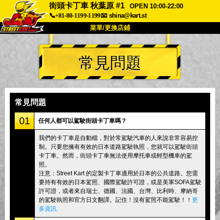
街頭卡丁車 秋葉原 #1
OPEN 10:00-22:00
📞+81-80-1199-1199
📧
shina@kart.st
菜單/更換店鋪
首頁
常見問題
關於我們
規格
價格
交通資訊
顧客評價
常見問題
公司
預訂
常見問題
更換店鋪
01
任何人都可以駕駛街頭卡丁車嗎？
東京 品川 #1
東京 秋葉原 #1
我們的卡丁車是自動檔，對於常駕駛汽車的人來說非常容易控
制。只要您擁有有效的日本道路駕駛執照，您就可以駕駛街頭
東京 秋葉原 #2
東京 澀谷
卡丁車。然而，街頭卡丁車無法使用摩托車或輕型機車的駕
東京 澀谷分店
東京灣
照。
注意：Street Kart 的定製卡丁車適用於日本的公共道路。您需
東京 淺草
大阪
要持有有效的日本駕照、國際駕駛許可證，或是美軍SOFA駕駛
許可證，或者來自瑞士、德國、法國、台灣、比利時、摩納哥
沖繩
的駕駛執照和官方日文翻譯。記住！沒有駕照不能駕駛！！
更
多資訊